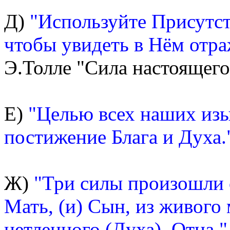
Д)
"Используйте Присутств
чтобы увидеть в Нём отр
Э.Толле "Сила настоящего"
Е)
"Целью всех наших из
постижение Блага и Духа.
Ж)
"Три силы произошли о
Мать, (и) Сын, из живого
нетленного (Духа), Отца."