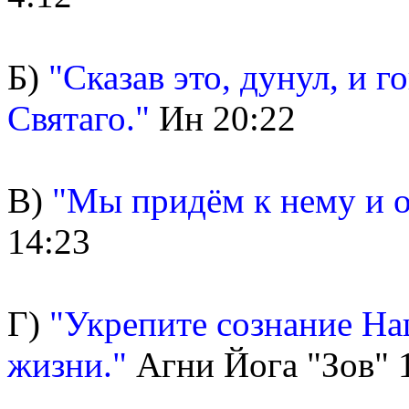
Б)
"Сказав это, дунул, и 
Святаго."
Ин 20:22
В)
"Мы придём к нему и о
14:23
Г)
"Укрепите сознание На
жизни."
Агни Йога "Зов" 