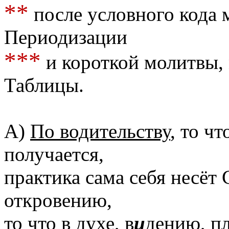
**
после условного кода 
Периодизации
***
и короткой молитвы,
Таблицы.
А)
По водительству
, то чт
получается,
практика сама себя несёт
откровению,
то что в духе, в
и
дению, п