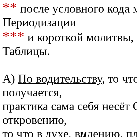
**
после условного кода 
Периодизации
***
и короткой молитвы,
Таблицы.
А)
По водительству
, то чт
получается,
практика сама себя несёт
откровению,
то что в духе, в
и
дению, п