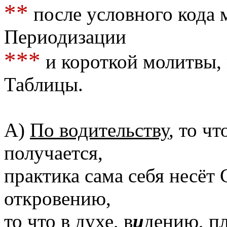
**
после условного кода 
Периодизации
***
и короткой молитвы,
Таблицы.
А)
По водительству
, то чт
получается,
практика сама себя несёт
откровению,
то что в духе, в
и
дению, п