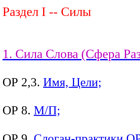
Раздел I -- Силы
1. Сила Слова (Сфера Ра
ОР 2,3.
Имя, Цели;
ОР 8.
М/П;
ОР 9.
Слоган-практики ОР