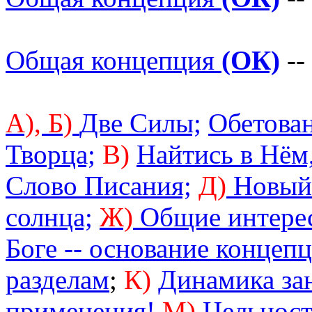
Общая концепция
(ОК)
--
А),
Б)
Две Силы;
Обетован
Творца;
В)
Найтись в Нём,
Слово Писания;
Д)
Новый 
солнца;
Ж)
Общие интере
Боге -- основание концеп
разделам
;
К)
Динамика за
применения!
М)
Цельност