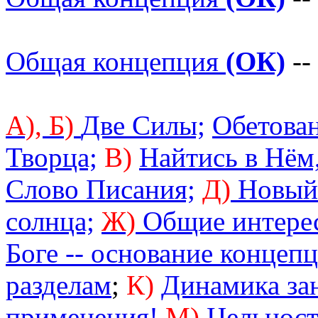
Общая концепция
(ОК)
--
А),
Б)
Две Силы;
Обетован
Творца;
В)
Найтись в Нём,
Слово Писания;
Д)
Новый 
солнца;
Ж)
Общие интере
Боге -- основание концеп
разделам
;
К)
Динамика за
применения!
М)
Цельност