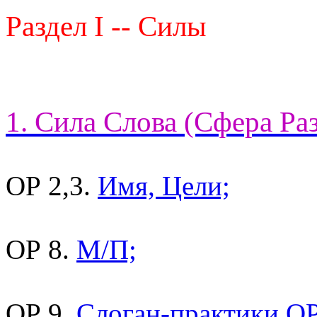
Раздел I -- Силы
1. Сила Слова (Сфера Ра
ОР 2,3.
Имя, Цели;
ОР 8.
М/П;
ОР 9.
Слоган-практики ОР