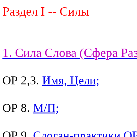
Раздел I -- Силы
1. Сила Слова (Сфера Ра
ОР 2,3.
Имя, Цели;
ОР 8.
М/П;
ОР 9.
Слоган-практики ОР