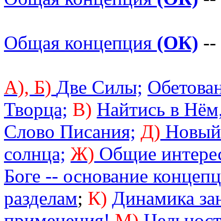
Общая концепция
(ОК)
--
А),
Б)
Две Силы;
Обетован
Творца;
В)
Найтись в Нём,
Слово Писания;
Д)
Новый 
солнца;
Ж)
Общие интере
Боге -- основание концеп
разделам
;
К)
Динамика за
применения!
М)
Цельност