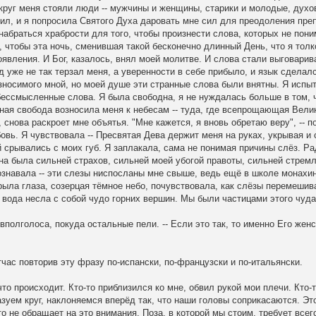
вокруг меня стояли люди -- мужчины и женщины, старики и молодые, духо
ил, и я попросила Святого Духа даровать мне сил для преодоления пре
и набраться храбрости для того, чтобы произнести слова, которых не пон
 чтобы эта ночь, сменившая такой бесконечно длинный День, что я толк
оявления. И Бог, казалось, внял моей молитве. И слова стали выговарив
д уже не так терзал меня, а уверенности в себе прибыло, и язык сдела
износимого мной, но моей душе эти странные слова были внятны. Я испы
 бессмысленные слова. Я была свободна, я не нуждалась больше в том, 
ная свобода возносила меня к небесам -- туда, где всепрощающая Вели
 снова раскроет мне объятья. "Мне кажется, я вновь обретаю веру", -- п
вь. Я чувствовала -- Пресвятая Дева держит меня на руках, укрывая и 
 срывались с моих губ. Я заплакала, сама не понимая причины слёз. Ра
Она была сильней страхов, сильней моей убогой правоты, сильней стрем
ознавала -- эти слезы ниспосланы мне свыше, ведь ещё в школе монахи
рыла глаза, созерцая тёмное небо, почувствовала, как слёзы перемешив
вода несла с собой чудо горних вершин. Мы были частицами этого чуда
 вполголоса, покуда остальные пели. -- Если это так, то именно Его жен
тчас повторив эту фразу по-испански, по-французски и по-итальянски.
что происходит. Кто-то приблизился ко мне, обвил рукой мои плечи. Кто-
уем круг, наклоняемся вперёд так, что наши головы соприкасаются. Эт
о не обращает на это внимания. Поза, в которой мы стоим, требует всег