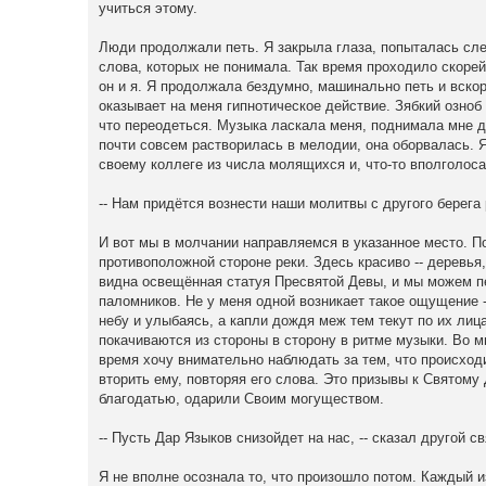
учиться этому.
Люди продолжали петь. Я закрыла глаза, попыталась сле
слова, которых не понимала. Так время проходило скорей
он и я. Я продолжала бездумно, машинально петь и вско
оказывает на меня гипнотическое действие. Зябкий озноб
что переодеться. Музыка ласкала меня, поднимала мне ду
почти совсем растворилась в мелодии, она оборвалась. Я
своему коллеге из числа молящихся и, что-то вполголоса
-- Нам придётся вознести наши молитвы с другого берега 
И вот мы в молчании направляемся в указанное место. П
противоположной стороне реки. Здесь красиво -- деревья
видна освещённая статуя Пресвятой Девы, и мы можем пе
паломников. Не у меня одной возникает такое ощущение -
небу и улыбаясь, а капли дождя меж тем текут по их лица
покачиваются из стороны в сторону в ритме музыки. Во мн
время хочу внимательно наблюдать за тем, что происходи
вторить ему, повторяя его слова. Это призывы к Святому
благодатью, одарили Своим могуществом.
-- Пусть Дар Языков снизойдет на нас, -- сказал другой 
Я не вполне осознала то, что произошло потом. Каждый 