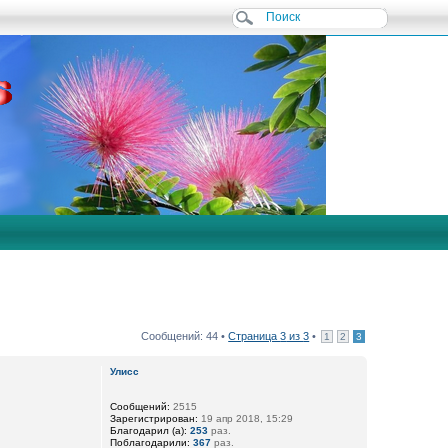
Сообщений: 44 •
Страница
3
из
3
•
1
2
3
Улисс
Сообщений:
2515
Зарегистрирован:
19 апр 2018, 15:29
Благодарил (а):
253
раз.
Поблагодарили:
367
раз.