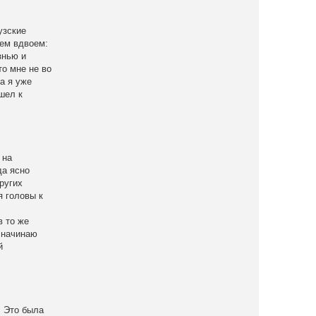
узские
дем вдвоем:
знью и
то мне не во
а я уже
шел к
 на
да ясно
ругих
я головы к
в то же
я начинаю
й
. Это была