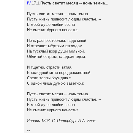
IV.
17.1.
Пусть светит месяц -- ночь темна...
Пусть светит месяц -- ночь темна.
Пусть жизнь приносит людям счастье, --
В моей душе любви весна
Не сменит бурного ненастья.
Ночь распростерлась надо мной
И отвечает мёртвым взглядом
На тусклый взор души больной,
Облитой острым, сладким ядом.
И тщетно, страсти затая,
В холодной мгле передрассветной
Среди толпы блуждаю я
С одной лишь думою заветной:
Пусть светит месяц -- ночь темна.
Пусть жизнь приносит людям счастье, --
В моей душе любви весна
Не сменит бурного ненастья.
Январь 1898. С.-Петербург А.А. Блок
**