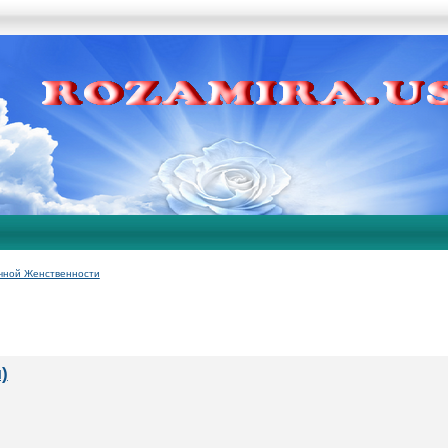
чной Женственности
)