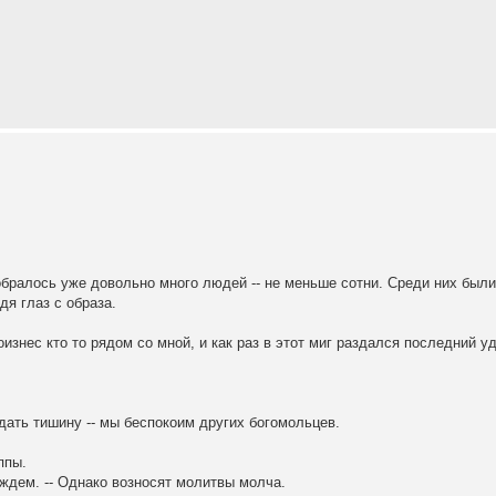
собралось уже довольно много людей -- не меньше сотни. Среди них был
дя глаз с образа.
оизнес кто то рядом со мной, и как раз в этот миг раздался последний у
ать тишину -- мы беспокоим других богомольцев.
ппы.
ождем. -- Однако возносят молитвы молча.