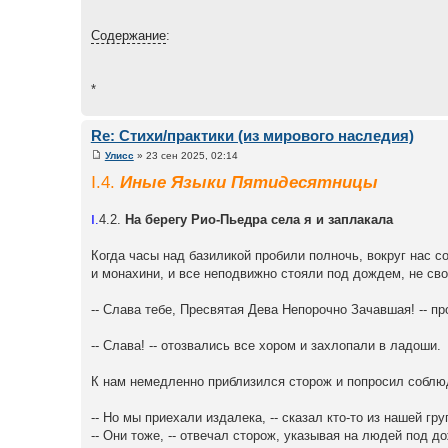
Содержание
:
*
Re: Стихи/практики (из мирового наследия)
Улисс
» 23 сен 2025, 02:14
Ⅰ.4.
Иные Языки Пятидесятницы
Ⅰ.
4.2.
На берегу Рио-Пьедра села я и заплакала
Когда часы над базиликой пробили полночь, вокруг нас 
и монахини, и все неподвижно стояли под дождем, не сво
-- Слава тебе, Пресвятая Дева Непорочно Зачавшая! -- пр
-- Слава! -- отозвались все хором и захлопали в ладоши.
К нам немедленно приблизился сторож и попросил соблюд
-- Но мы приехали издалека, -- сказал кто-то из нашей гру
-- Они тоже, -- отвечал сторож, указывая на людей под д