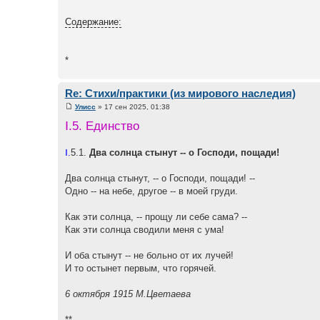
Содержание:
*
Re: Стихи/практики (из мирового наследия)
Улисс
» 17 сен 2025, 01:38
Ⅰ.5. Единство
Ⅰ.
5.1.
Два солнца стынут -- о Господи, пощади!
Два солнца стынут, -- о Господи, пощади! --
Одно -- на небе, другое -- в моей груди.
Как эти солнца, -- прощу ли себе сама? --
Как эти солнца сводили меня с ума!
И оба стынут -- не больно от их лучей!
И то остынет первым, что горячей.
6 октября 1915 М.Цветаева
**