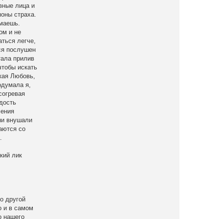
вные лица и
поны страха.
имаешь.
ом и не
аться легче,
лся послушен
тала прилив
чтобы искать
кая Любовь,
одумала я,
согревая
дость
ления
ни внушали
аются со
.
ский лик
то другой
о и в самом
о нашего