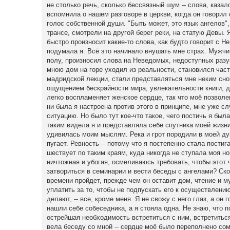
не столько речь, сколько бессвязный шум -- слова, каза
вспомнила о нашем разговоре в церкви, когда он говорил 
голос собственной души. "Быть может, это язык ангелов",
трансе, смотрели на другой берег реки, на статую Девы. Я
быстро произносит какие-то слова, как будто говорит с Не
подумала я. Всё это начинало внушать мне страх. Мужчин
полу, произносил слова на Неведомых, недоступных разу
мною дом на горе уходил из реальности, становился част
мадридской лекции, стали представляться мне неким сно
ощущением бескрайности мира, увлекательности книги, д
легко воспламеняет женское сердце, так что моё позволен
ни была я настроена против этого в принципе, мне уже 
ситуацию. Но было тут кое-что такое, чего постичь я был
таким видела я и представляла себе спутника моей жизни.
удивилась моим мыслям. Река и грот породили в моей душ
пугает. Ревность -- потому что я постепенно стала пости
шествует по таким краям, куда никогда не ступала моя нога
ничтожная и убогая, осмеливаюсь требовать, чтобы этот ч
затвориться в семинарии и вести беседы с ангелами? Ск
времени пройдет, прежде чем он оставит дом, чтение и м
уплатить за то, чтобы не подпускать его к осуществлени
делают, -- все, кроме меня. Я не свожу с него глаз, а о
нашли себе собеседника, а я стояла одна. Не знаю, что 
острейшая необходимость встретиться с ним, встретитьс
вела беседу со мной -- сердце моё было переполнено сомн