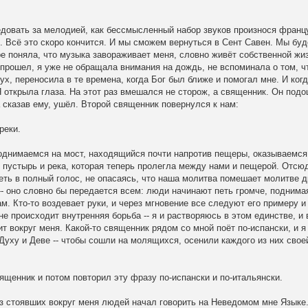
довать за мелодией, как бессмысленный набор звуков произнося франц
. Всё это скоро кончится. И мы сможем вернуться в Сент Савен. Мы бу
ре поняла, что музыка завораживает меня, словно живёт собственной жи
 прошел, я уже не обращала внимания на дождь, не вспоминала о том, ч
х, переносила в те времена, когда Бог был ближе и помогал мне. И когд
 открыла глаза. На этот раз вмешался не сторож, а священник. Он подо
 сказав ему, ушёл. Второй священник повернулся к нам:
реки.
однимаемся на мост, находящийся почти напротив пещеры, оказываемся
, пустырь и река, которая теперь пролегла между нами и пещерой. Отсю
ть в полный голос, не опасаясь, что наша молитва помешает молитве д
- оно словно бы передается всем: люди начинают петь громче, поднима
м. Кто-то воздевает руки, и через мгновение все следуют его примеру и
е происходит внутренняя борьба -- я и растворяюсь в этом единстве, и 
т вокруг меня. Какой-то священник рядом со мной поёт по-испански, и 
 Духу и Деве -- чтобы сошли на молящихся, осенили каждого из них свое
священник и потом повторил эту фразу по-испански и по-итальянски.
из стоявших вокруг меня людей начал говорить на Неведомом мне Языке