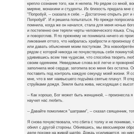
крепло сознание того, как я нелепа. Но рядом со мной, 
миряне, монахини и студенты. Их близость придала мне с
"Попробуй, -- сказала я себе. -- Достаточно открыть рот 
Попробуй". И я решила попытаться. Но прежде попросила,
помнила, когда же он начался, стала для меня ночью бог
и постепенно они теряли черты человеческого языка. Сты
и поворотлив. Я по прежнему не понимала ничего из про
ликования оттого, что набралась храбрости и произношу
или давать объяснения моим поступкам. Эта новообретён
рядом с которой никогда не почувствуешь себя покинутой,
удивившись всем тем чудесам, что способна творить любо
своим одеянием. Неведомые слова всё легче и проворней
заполнила моё сердце, затопила всю меня без остатка. 
поставить под контроль каждую секунду моей жизни. Я с
мне, что в миг наивысшего подъёма святые плачут. Я отк
струйками дождя. Земля была жива, нисходящая с высот 
-- Как хорошо, Бог может быть женщиной, -- произнесла я
научил нас любить.
-- Давайте помолимся "шатрами", -- сказал священник, то
Я снова почувствовала, что сбита с толку и не понимаю, 
обнял с другой стороны. Обнявшись, мы ввосьмером образ
деле похоже на живой шатёр. Дождь усиливается, но никт