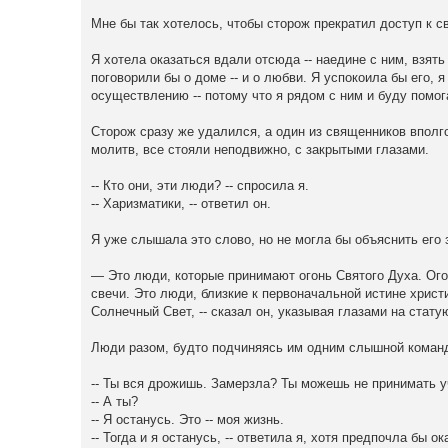
Мне бы так хотелось, чтобы сторож прекратил доступ к с
Я хотела оказаться вдали отсюда -- наедине с ним, взять
поговорили бы о доме -- и о любви. Я успокоила бы его, я
осуществлению -- потому что я рядом с ним и буду помог
Сторож сразу же удалился, а один из священников вполг
молитв, все стояли неподвижно, с закрытыми глазами.
-- Кто они, эти люди? -- спросила я.
-- Харизматики, -- ответил он.
Я уже слышала это слово, но не могла бы объяснить его 
— Это люди, которые принимают огонь Святого Духа. Ого
свечи. Это люди, близкие к первоначальной истине христ
Солнечный Свет, -- сказал он, указывая глазами на стату
Люди разом, будто подчиняясь им одним слышной команд
-- Ты вся дрожишь. Замерзла? Ты можешь не принимать у
-- А ты?
-- Я останусь. Это -- моя жизнь.
-- Тогда и я останусь, -- ответила я, хотя предпочла бы о