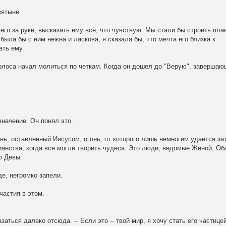
вятыне.
 его за руки, высказать ему всё, что чувствую. Мы стали бы строить пла
 была бы с ним нежна и ласкова, я сказала бы, что мечта его близка к
ать ему.
олоса начал молиться по четкам. Когда он дошел до "Верую", завершаю
значение. Он понял это.
нь, оставленный Иисусом, огонь, от которого лишь немногим удаётся за
ианства, когда все могли творить чудеса. Это люди, ведомые Женой, Об
ю Девы.
е, негромко запели.
частия в этом.
казаться далеко отсюда. -- Если это -- твой мир, я хочу стать его частице