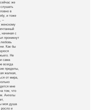
 сейчас же
и слушать
словно в
ебу, и тоже
 --
к женскому
мечтанный
, начиная с
ыл проникнут
о любовь
ни. Как бы
вшуюся
жьего. Не
 и сама
ое всегда
кие пределы,
кая жалкая,
ься от мира,
колько
идется мне
на том, что
ом. Ангелы
ет,
бы моя душа
 росло и