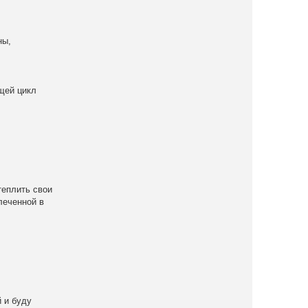
ны,
щей цикл
теплить свои
леченной в
й и буду