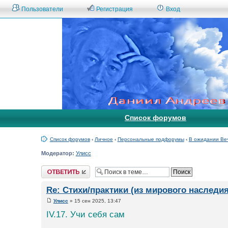
Пользователи
Регистрация
Вход
Список форумов
Список форумов
‹
Личное
‹
Персональные подфорумы
‹
В ожидании Ве
Модератор:
Улисс
Ответить
Re: Стихи/практики (из мирового наследия
Улисс
» 15 сен 2025, 13:47
IV.17. Учи себя сам