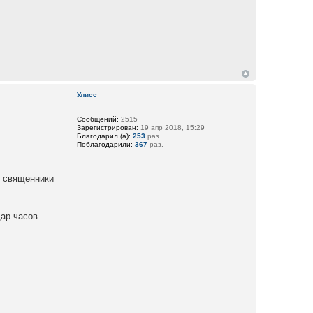
Улисс
Сообщений:
2515
Зарегистрирован:
19 апр 2018, 15:29
Благодарил (а):
253
раз.
Поблагодарили:
367
раз.
и священники
дар часов.