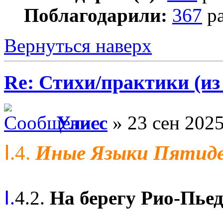
Поблагодарили:
367
ра
Вернуться наверх
Re: Стихи/практики (из
Улисс
» 23 сен 2025
Ⅰ.4.
Иные Языки Пятид
Ⅰ.
4.2.
На берегу Рио-Пьед