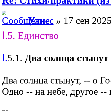
Re: Стихи/практики (из
Улисс
» 17 сен 2025
Ⅰ.5. Единство
Ⅰ.
5.1.
Два солнца стынут 
Два солнца стынут, -- о Г
Одно -- на небе, другое --