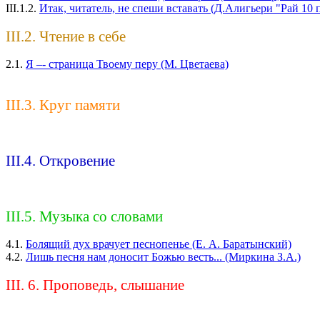
III.1.2.
Итак, читатель, не спеши вставать (Д.Алигьери "Рай 10 п
III.2. Чтение в себе
2.1.
Я –- страница Твоему перу (М. Цветаева)
III.3. Круг памяти
III.4. Откровение
III.5. Музыка со словами
4.1.
Болящий дух врачует песнопенье (Е. А. Баратынский)
4.2.
Лишь песня нам доносит Божью весть... (Миркина З.А.)
III. 6. Проповедь, слышание