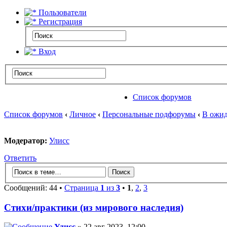
Пользователи
Регистрация
Вход
Список форумов
Список форумов
‹
Личное
‹
Персональные подфорумы
‹
В ожид
Модератор:
Улисс
Ответить
Сообщений: 44 •
Страница
1
из
3
•
1
,
2
,
3
Стихи/практики (из мирового наследия)
Улисс
» 22 авг 2023, 12:00