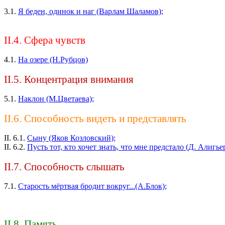
3.1.
Я беден, одинок и наг (Варлам Шаламов);
II.4. Сфера чувств
4.1.
На озере (Н.Рубцов)
II.5. Концентрация внимания
5.1.
Наклон (М.Цветаева);
II.6. Способность видеть и представлять
II. 6.1.
Сыну (Яков Козловский);
II. 6.2.
Пусть тот, кто хочет знать, что мне предстало (Д. Алигье
II.7. Способность слышать
7.1.
Старость мёртвая бродит вокруг...(А.Блок);
II.8. Память