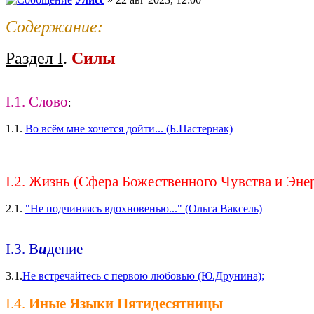
Содержание:
Раздел I
.
Силы
I.1. Слово
:
1.1.
Во всём мне хочется дойти... (Б.Пастернак)
I.2. Жизнь (Сфера Божественного Чувства и Эне
2.1.
"Не подчиняясь вдохновенью..." (Ольга Ваксель)
I.3. В
и
дение
3.1.
Не встречайтесь с первою любовью (Ю.Друнина);
I.4.
Иные Языки Пятидесятницы