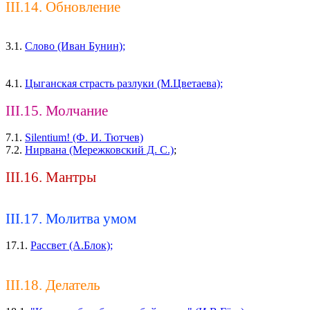
III.14. Обновление
3.1.
Слово (Иван Бунин);
4.1.
Цыганская страсть разлуки (М.Цветаева);
III.15. Молчание
7.1.
Silentium! (Ф. И. Тютчев)
7.2.
Нирвана (Мережковский Д. С.)
;
III.16. Мантры
III.17. Молитва умом
17.1.
Рассвет (А.Блок);
III.18. Делатель