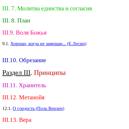
III. 7. Молитва единства и согласия
III. 8. План
III.9. Воля Божья
9.1.
Хорошо, когда не замешан... (Е.Лесин)
III.10. Обрезание
Раздел III
.
Принципы
III.11. Хранитель
III.12. Метанойя
12.1.
О гордость (Поль Верлен)
III.13. Вера