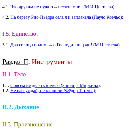
4.1.
Что другим не нужно -- несите мне...(М.И.Цветаева);
4.2.
На берегу Рио-Пьедра села я и заплакала (Пауло Коэльо);
I.5. Единство
:
5.1.
Два солнца стынут -- о Господи, пощади! (М.Цветаева)
Раздел II
.
Инструменты
II.1. Тело
1.1.
Совсем не делать ничего (Зинаида Миркина);
1.2.
Не рассуждай, не хлопочи (Фёдор Тютчев);
II.2. Дыхание
II.3. Произношение