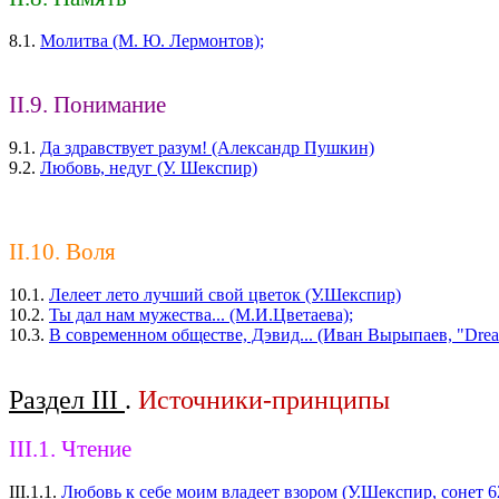
8.1.
Молитва (М. Ю. Лермонтов);
II.9. Понимание
9.1.
Да здравствует разум! (Александр Пушкин)
9.2.
Любовь, недуг (У. Шекспир)
II.10. Воля
10.1.
Лелеет лето лучший свой цветок (У.Шекспир)
10.2.
Ты дал нам мужества... (М.И.Цветаева);
10.3.
В современном обществе, Дэвид... (Иван Вырыпаев, "Drea
Раздел III
.
Источники-принципы
III.1. Чтение
III.1.1.
Любовь к себе моим владеет взором (У.Шекспир, сонет 6