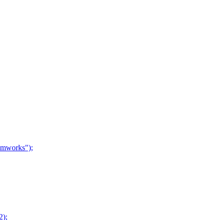
mworks");
2);