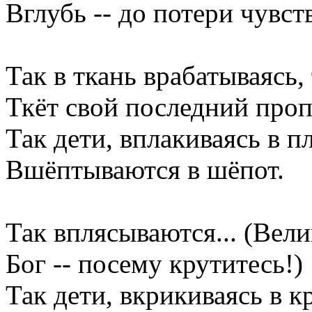
Вглубь -- до потери чувст
Так в ткань врабатываясь,
Ткёт свой последний проп
Так дети, вплакиваясь в пл
Вшёптываются в шёпот.
Так вплясываются... (Вели
Бог -- посему крутитесь!)
Так дети, вкрикиваясь в к