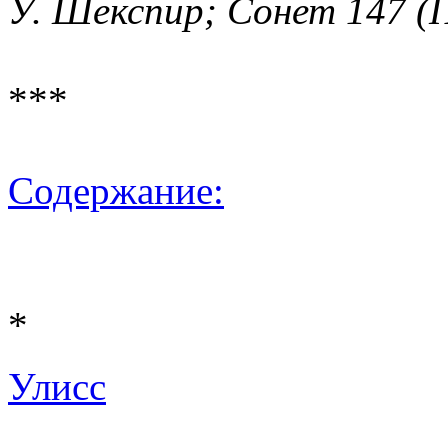
У. Шекспир; Сонет 147 (
***
Содержание:
*
Улисс