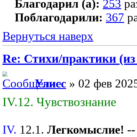
Благодарил (а):
253
ра
Поблагодарили:
367
ра
Вернуться наверх
Re: Стихи/практики (из
Улисс
» 02 фев 2025
IV.12. Чувствознание
IV.
12.1.
Легкомыслие! -