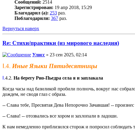
Сообщений:
2514
Зарегистрирован:
19 апр 2018, 15:29
Благодарил (а):
253
раз.
Поблагодарили:
367
раз.
Вернуться наверх
Re: Стихи/практики (из мирового наследия)
Улисс
» 23 сен 2025, 02:14
Ⅰ.4.
Иные Языки Пятидесятницы
Ⅰ.
4.2.
На берегу Рио-Пьедра села я и заплакала
Когда часы над базиликой пробили полночь, вокруг нас собрал
дождем, не сводя глаз с образа.
-- Слава тебе, Пресвятая Дева Непорочно Зачавшая! -- произнес 
-- Слава! -- отозвались все хором и захлопали в ладоши.
К нам немедленно приблизился сторож и попросил соблюдать 