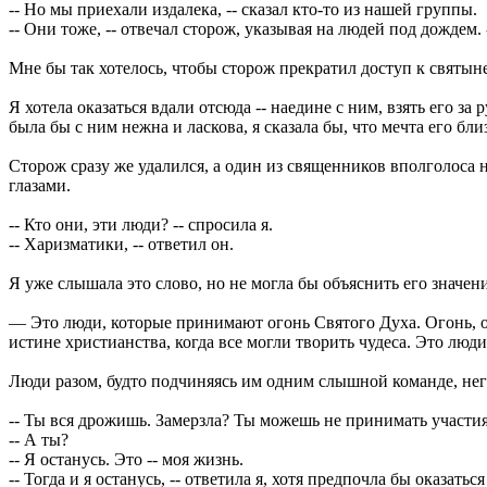
-- Но мы приехали издалека, -- сказал кто-то из нашей группы.
-- Они тоже, -- отвечал сторож, указывая на людей под дождем.
Мне бы так хотелось, чтобы сторож прекратил доступ к святыне
Я хотела оказаться вдали отсюда -- наедине с ним, взять его за
была бы с ним нежна и ласкова, я сказала бы, что мечта его бли
Сторож сразу же удалился, а один из священников вполголоса 
глазами.
-- Кто они, эти люди? -- спросила я.
-- Харизматики, -- ответил он.
Я уже слышала это слово, но не могла бы объяснить его значени
— Это люди, которые принимают огонь Святого Духа. Огонь, ос
истине христианства, когда все могли творить чудеса. Это люд
Люди разом, будто подчиняясь им одним слышной команде, нег
-- Ты вся дрожишь. Замерзла? Ты можешь не принимать участия
-- А ты?
-- Я останусь. Это -- моя жизнь.
-- Тогда и я останусь, -- ответила я, хотя предпочла бы оказаться