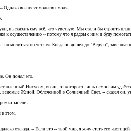
 -- Однако возносят молитвы молча.
.
 руки, высказать ему всё, что чувствую. Мы стали бы строить пла
зка к осуществлению -- потому что я рядом с ним и буду помогать
начал молиться по четкам. Когда он дошел до "Верую", заверша
е. Он понял это.
тавленный Иисусом, огонь, от которого лишь немногим удаётся 
и, ведомые Женой, Облеченной в Солнечный Свет, -- сказал он, у
ромко запели.
 в этом.
 далеко отсюда. -- Если это -- твой мир, я хочу стать его частицей