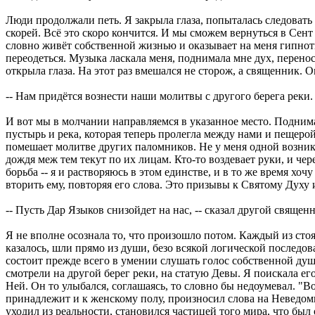
Люди продолжали петь. Я закрыла глаза, попыталась следовать
скорей. Всё это скоро кончится. И мы сможем вернуться в Сент
словно живёт собственной жизнью и оказывает на меня гипноти
переодеться. Музыка ласкала меня, поднимала мне дух, перенос
открыла глаза. На этот раз вмешался не сторож, а священник. 
-- Нам придётся вознести наши молитвы с другого берега реки.
И вот мы в молчании направляемся в указанное место. Поднима
пустырь и река, которая теперь пролегла между нами и пещеро
помешает молитве других паломников. Не у меня одной возника
дождя меж тем текут по их лицам. Кто-то воздевает руки, и че
борьба -- я и растворяюсь в этом единстве, и в то же время хо
вторить ему, повторяя его слова. Это призывы к Святому Духу
-- Пусть Дар Языков снизойдет на нас, -- сказал другой свяще
Я не вполне осознала то, что произошло потом. Каждый из стоя
казалось, шли прямо из души, безо всякой логической последов
состоит прежде всего в умении слушать голос собственной души.
смотрели на другой берег реки, на статую Девы. Я поискала его 
Ней. Он то улыбался, соглашаясь, то словно бы недоумевал. "Во
принадлежит и к женскому полу, произносил слова на Неведом
уходил из реальности, становился частицей того мира, что был