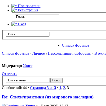
Пользователи
Регистрация
Вход
Список форумов
Список форумов
‹
Личное
‹
Персональные подфорумы
‹
В ожид
Модератор:
Улисс
Ответить
Сообщений: 44 •
Страница
3
из
3
•
1
,
2
,
3
Re: Стихи/практики (из мирового наследия)
Улисс
» 15 сен 2025, 13:47