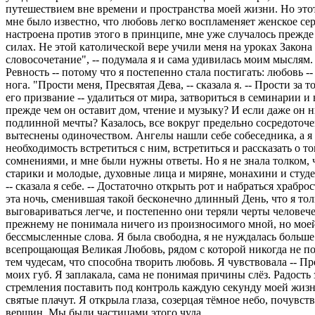
путешествием вне времени и пространства моей жизни. Но это
мне было известно, что любовь легко воспламеняет женское сер
настроена против этого в принципе, мне уже случалось прежде 
силах. Не этой католической вере учили меня на уроках Закона
словосочетание", -- подумала я и сама удивилась моим мыслям. 
Ревность -- потому что я постепенно стала постигать: любовь -
нога. "Прости меня, Пресвятая Дева, -- сказала я. -- Прости за
его призвание -- удалиться от мира, затвориться в семинарии 
прежде чем он оставит дом, чтение и музыку? И если даже он н
подлинной мечты? Казалось, все вокруг предельно сосредоточены
вытеснены одиночеством. Ангелы нашли себе собеседника, а я 
необходимость встретиться с ним, встретиться и рассказать о т
сомнениями, и мне были нужны ответы. Но я не знала толком, ч
старики и молодые, духовные лица и миряне, монахини и студе
-- сказала я себе. -- Достаточно открыть рот и набраться храб
эта ночь, сменившая такой бесконечно длинный День, что я толк
выговариваться легче, и постепенно они теряли черты человече
прежнему не понимала ничего из произносимого мной, но моей
бессмысленные слова. Я была свободна, я не нуждалась больше 
всепрощающая Великая Любовь, рядом с которой никогда не почу
тем чудесам, что способна творить любовь. Я чувствовала -- П
моих губ. Я заплакала, сама не понимая причины слёз. Радость
стремления поставить под контроль каждую секунду моей жизн
святые плачут. Я открыла глаза, созерцая тёмное небо, почувс
вершин. Мы были частицами этого чуда.