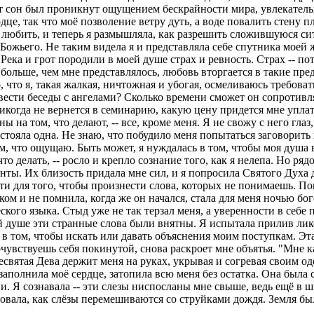
т сон был проникнут ощущением бескрайности мира, увлекатель
дце, так что моё позволение ветру дуть, а воде повалить стену п
любить, и теперь я размышляла, как разрешить сложившуюся ситу
 Божьего. Не таким видела я и представляла себе спутника моей 
Река и грот породили в моей душе страх и ревность. Страх -- пот
- больше, чем мне представлялось, любовь вторгается в такие пре
 то, что я, такая жалкая, ничтожная и убогая, осмеливаюсь требов
и вести беседы с ангелами? Сколько времени сможет он сопротив
икогда не вернется в семинарию, какую цену придется мне уплат
 на том, что делают, -- все, кроме меня. Я не свожу с него глаз
стояла одна. Не знаю, что побудило меня попытаться заговорить
ом, что ощущаю. Быть может, я нуждалась в том, чтобы моя душа 
то делать, -- росло и крепло сознание того, как я нелепа. Но р
нты. Их близость придала мне сил, и я попросила Святого Духа 
рости для того, чтобы произнести слова, которых не понимаешь. 
ом и не помнила, когда же он начался, стала для меня ночью бог
ского языка. Стыд уже не так терзал меня, а уверенности в себе
 душе эти странные слова были внятны. Я испытала прилив лико
в том, чтобы искать или давать объяснения моим поступкам. Эта 
вствуешь себя покинутой, снова раскроет мне объятья. "Мне каж
ресвятая Дева держит меня на руках, укрывая и согревая своим о
 заполнила моё сердце, затопила всю меня без остатка. Она была
и. Я сознавала -- эти слезы ниспосланы мне свыше, ведь ещё в
твовала, как слёзы перемешиваются со струйками дождя. Земля бы