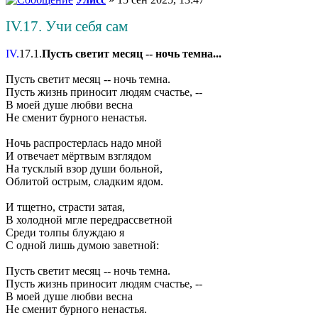
IV.17. Учи себя сам
IV.
17.1.
Пусть светит месяц -- ночь темна...
Пусть светит месяц -- ночь темна.
Пусть жизнь приносит людям счастье, --
В моей душе любви весна
Не сменит бурного ненастья.
Ночь распростерлась надо мной
И отвечает мёртвым взглядом
На тусклый взор души больной,
Облитой острым, сладким ядом.
И тщетно, страсти затая,
В холодной мгле передрассветной
Среди толпы блуждаю я
С одной лишь думою заветной:
Пусть светит месяц -- ночь темна.
Пусть жизнь приносит людям счастье, --
В моей душе любви весна
Не сменит бурного ненастья.