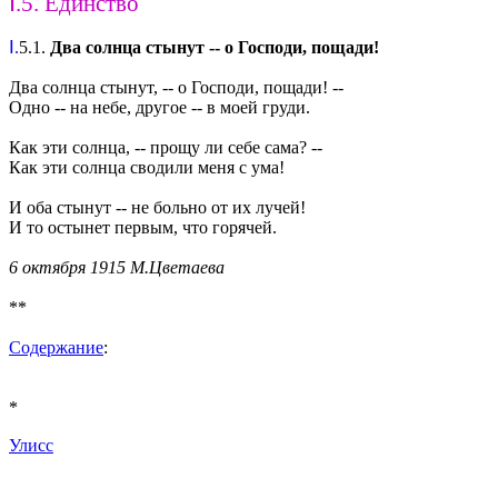
Ⅰ.5. Единство
Ⅰ.
5.1.
Два солнца стынут -- о Господи, пощади!
Два солнца стынут, -- о Господи, пощади! --
Одно -- на небе, другое -- в моей груди.
Как эти солнца, -- прощу ли себе сама? --
Как эти солнца сводили меня с ума!
И оба стынут -- не больно от их лучей!
И то остынет первым, что горячей.
6 октября 1915 М.Цветаева
**
Содержание
:
*
Улисс