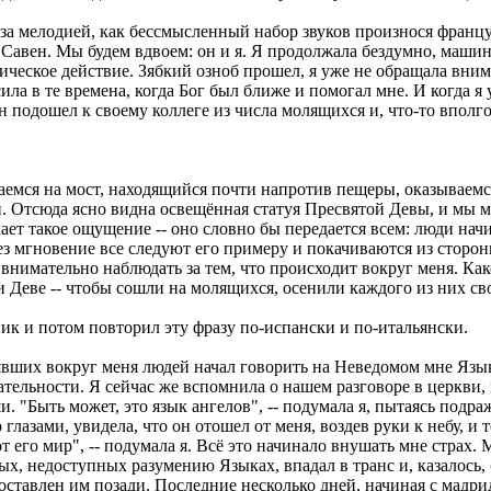
 за мелодией, как бессмысленный набор звуков произнося францу
 Савен. Мы будем вдвоем: он и я. Я продолжала бездумно, машин
ческое действие. Зябкий озноб прошел, я уже не обращала внима
ила в те времена, когда Бог был ближе и помогал мне. И когда я
Он подошел к своему коллеге из числа молящихся и, что-то вполг
емся на мост, находящийся почти напротив пещеры, оказываемся
й. Отсюда ясно видна освещённая статуя Пресвятой Девы, и мы м
ет такое ощущение -- оно словно бы передается всем: люди начи
рез мгновение все следуют его примеру и покачиваются из сторо
чу внимательно наблюдать за тем, что происходит вокруг меня. К
 и Деве -- чтобы сошли на молящихся, осенили каждого из них с
нник и потом повторил эту фразу по-испански и по-итальянски.
вших вокруг меня людей начал говорить на Неведомом мне Языке.
ательности. Я сейчас же вспомнила о нашем разговоре в церкви, 
 "Быть может, это язык ангелов", -- подумала я, пытаясь подража
глазами, увидела, что он отошел от меня, воздев руки к небу, и 
т его мир", -- подумала я. Всё это начинало внушать мне страх. 
ых, недоступных разумению Языках, впадал в транс и, казалось,
 оставлен им позади. Последние несколько дней, начиная с мадри