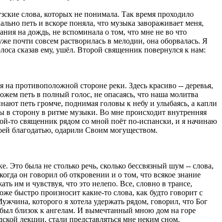
зские слова, которых не понимала. Так время проходило
ально петь и вскоре поняла, что музыка завораживает меня,
ния на дождь, не вспоминала о том, что мне не во что
 уже почти совсем растворилась в мелодии, она оборвалась. Я
олоса сказав ему, ушёл. Второй священник повернулся к нам:
 на противоположной стороне реки. Здесь красиво -- деревья,
ожем петь в полный голос, не опасаясь, что наша молитва
нают петь громче, поднимая головы к небу и улыбаясь, а капли
ны в сторону в ритме музыки. Во мне происходит внутренняя
акой-то священник рядом со мной поёт по-испански, и я начинаю
воей благодатью, одарили Своим могуществом.
 Это была не столько речь, сколько бессвязный шум -- слова,
когда он говорил об откровении и о том, что всякое знание
ть им и чувствуя, что это нелепо. Все, словно в трансе,
тоже быстро произносит какие-то слова, как будто говорит с
Мужчина, которого я хотела удержать рядом, говорил, что Бог
 был близок к ангелам. И вымечтанный мною дом на горе
дской лекции, стали представляться мне неким сном,