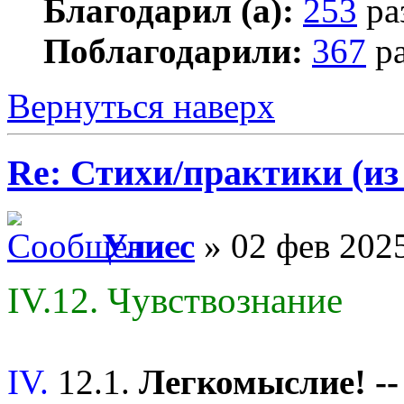
Благодарил (а):
253
ра
Поблагодарили:
367
ра
Вернуться наверх
Re: Стихи/практики (из
Улисс
» 02 фев 2025
IV.12. Чувствознание
IV.
12.1.
Легкомыслие! -