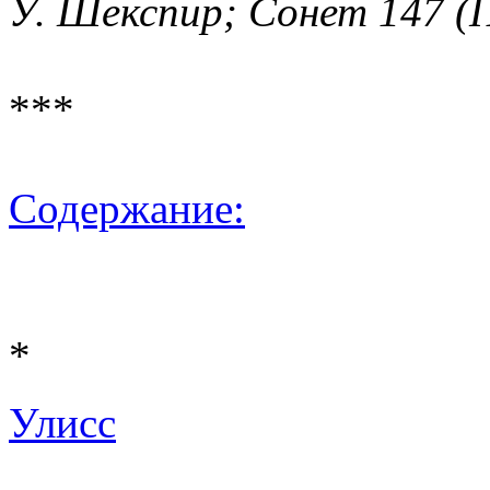
У. Шекспир; Сонет 147 (
***
Содержание:
*
Улисс