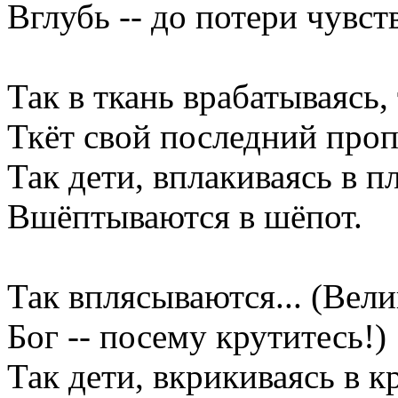
Вглубь -- до потери чувст
Так в ткань врабатываясь,
Ткёт свой последний проп
Так дети, вплакиваясь в пл
Вшёптываются в шёпот.
Так вплясываются... (Вели
Бог -- посему крутитесь!)
Так дети, вкрикиваясь в к