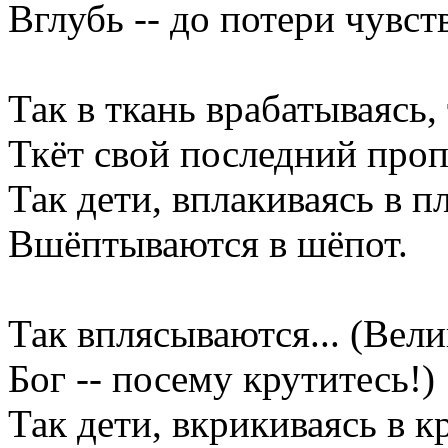
Вглубь -- до потери чувст
Так в ткань врабатываясь,
Ткёт свой последний проп
Так дети, вплакиваясь в пл
Вшёптываются в шёпот.
Так вплясываются... (Вели
Бог -- посему крутитесь!)
Так дети, вкрикиваясь в к