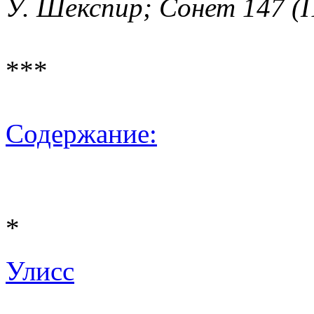
У. Шекспир; Сонет 147 (
***
Содержание:
*
Улисс