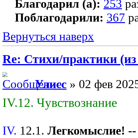
Благодарил (а):
253
ра
Поблагодарили:
367
ра
Вернуться наверх
Re: Стихи/практики (из
Улисс
» 02 фев 2025
IV.12. Чувствознание
IV.
12.1.
Легкомыслие! -