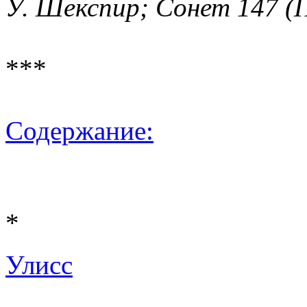
У. Шекспир; Сонет 147 (
***
Содержание:
*
Улисс