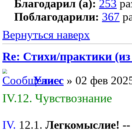
Благодарил (а):
253
ра
Поблагодарили:
367
ра
Вернуться наверх
Re: Стихи/практики (из
Улисс
» 02 фев 2025
IV.12. Чувствознание
IV.
12.1.
Легкомыслие! -