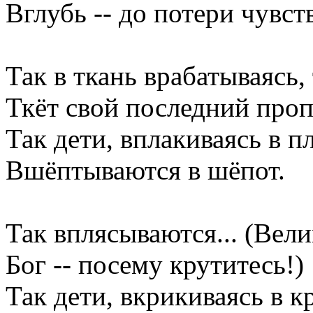
Вглубь -- до потери чувст
Так в ткань врабатываясь,
Ткёт свой последний проп
Так дети, вплакиваясь в пл
Вшёптываются в шёпот.
Так вплясываются... (Вели
Бог -- посему крутитесь!)
Так дети, вкрикиваясь в к