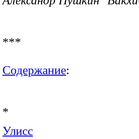
Александр Пушкин "Вакхич
***
Содержание
:
*
Улисс