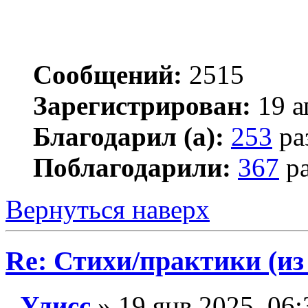
Сообщений:
2515
Зарегистрирован:
19 а
Благодарил (а):
253
ра
Поблагодарили:
367
ра
Вернуться наверх
Re: Стихи/практики (из
Улисс
» 19 янв 2025, 06: