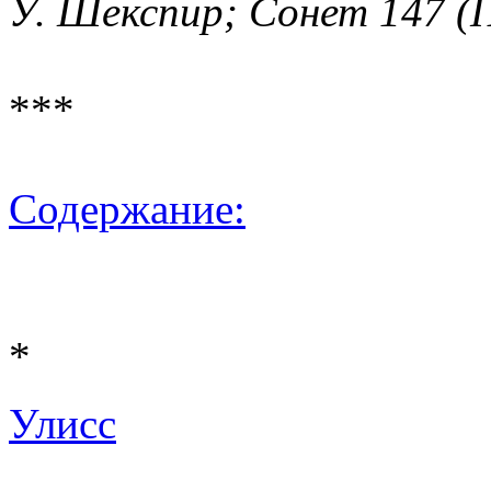
У. Шекспир; Сонет 147 (
***
Содержание:
*
Улисс