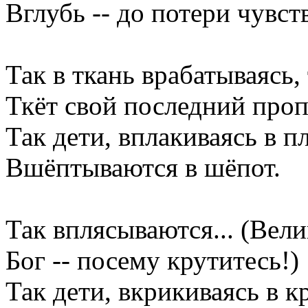
Вглубь -- до потери чувст
Так в ткань врабатываясь,
Ткёт свой последний проп
Так дети, вплакиваясь в пл
Вшёптываются в шёпот.
Так вплясываются... (Вели
Бог -- посему крутитесь!)
Так дети, вкрикиваясь в к