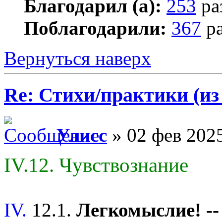
Благодарил (а):
253
ра
Поблагодарили:
367
ра
Вернуться наверх
Re: Стихи/практики (из
Улисс
» 02 фев 2025
IV.12. Чувствознание
IV.
12.1.
Легкомыслие! -