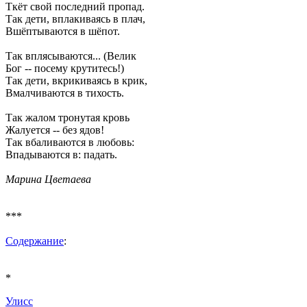
Ткёт свой последний пропад.
Так дети, вплакиваясь в плач,
Вшёптываются в шёпот.
Так вплясываются... (Велик
Бог -- посему крутитесь!)
Так дети, вкрикиваясь в крик,
Вмалчиваются в тихость.
Так жалом тронутая кровь
Жалуется -- без ядов!
Так вбаливаются в любовь:
Впадываются в: падать.
Марина Цветаева
***
Содержание
:
*
Улисс