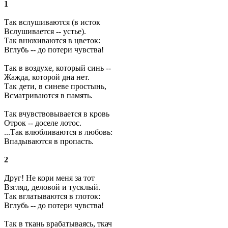
1
Так вслушиваются (в исток
Вслушивается -- устье).
Так внюхиваются в цветок:
Вглубь -- до потери чувства!
Так в воздухе, который синь --
Жажда, которой дна нет.
Так дети, в синеве простынь,
Всматриваются в память.
Так вчувствовывается в кровь
Отрок -- доселе лотос.
...Так влюбливаются в любовь:
Впадываются в пропасть.
2
Друг! Не кори меня за тот
Взгляд, деловой и тусклый.
Так вглатываются в глоток:
Вглубь -- до потери чувства!
Так в ткань врабатываясь, ткач