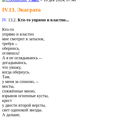
IV.13. Экаграта
IV.
13.2.
Кто-то упрямо и властно...
Кто-то
упрямо и властно
мне смотрит в затылок,
требуя --
обернись,
оглянись!
А я не оглядываюсь --
догадываюсь,
что увижу,
когда обернусь.
Там,
у меня за спиною, --
мосты,
сожжённые мною,
взрывов огненные кусты,
крест
у двести второй версты,
свет одинокой звезды.
А дальше,