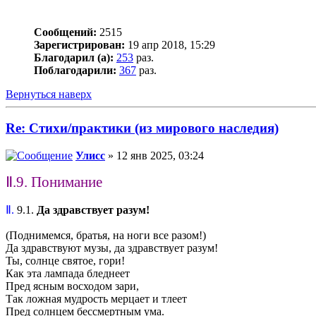
Сообщений:
2515
Зарегистрирован:
19 апр 2018, 15:29
Благодарил (а):
253
раз.
Поблагодарили:
367
раз.
Вернуться наверх
Re: Стихи/практики (из мирового наследия)
Улисс
» 12 янв 2025, 03:24
Ⅱ.9. Понимание
Ⅱ.
9.1.
Да здравствует разум!
(Поднимемся, братья, на ноги все разом!)
Да здравствуют музы, да здравствует разум!
Ты, солнце святое, гори!
Как эта лампада бледнеет
Пред ясным восходом зари,
Так ложная мудрость мерцает и тлеет
Пред солнцем бессмертным ума.