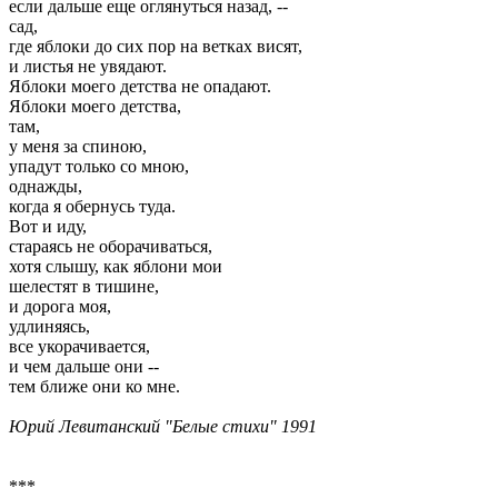
если дальше еще оглянуться назад, --
сад,
где яблоки до сих пор на ветках висят,
и листья не увядают.
Яблоки моего детства не опадают.
Яблоки моего детства,
там,
у меня за спиною,
упадут только со мною,
однажды,
когда я обернусь туда.
Вот и иду,
стараясь не оборачиваться,
хотя слышу, как яблони мои
шелестят в тишине,
и дорога моя,
удлиняясь,
все укорачивается,
и чем дальше они --
тем ближе они ко мне.
Юрий Левитанский "Белые стихи" 1991
***