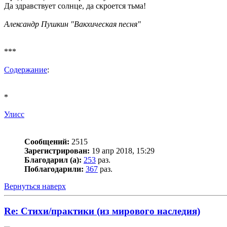
Да здравствует солнце, да скроется тьма!
Александр Пушкин "Вакхическая песня"
***
Содержание
:
*
Улисс
Сообщений:
2515
Зарегистрирован:
19 апр 2018, 15:29
Благодарил (а):
253
раз.
Поблагодарили:
367
раз.
Вернуться наверх
Re: Стихи/практики (из мирового наследия)