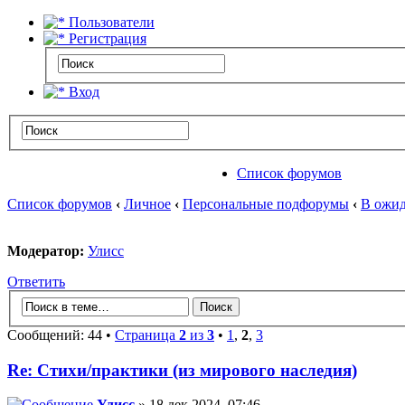
Пользователи
Регистрация
Вход
Список форумов
Список форумов
‹
Личное
‹
Персональные подфорумы
‹
В ожид
Модератор:
Улисс
Ответить
Сообщений: 44 •
Страница
2
из
3
•
1
,
2
,
3
Re: Стихи/практики (из мирового наследия)
Улисс
» 18 дек 2024, 07:46