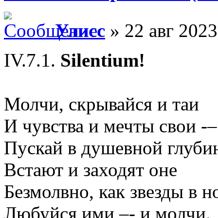
Улисс
» 22 авг 2023
IV.7.1.
Silentium!
Молчи, скрывайся и таи
И чувства и мечты свои -–
Пускай в душевной глуби
Встают и заходят оне
Безмолвно, как звезды в но
Любуйся ими –- и молчи.