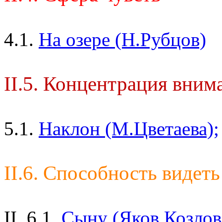
4.1.
На озере (Н.Рубцов)
II.5. Концентрация вним
5.1.
Наклон (М.Цветаева);
II.6. Способность видеть
II. 6.1.
Сыну (Яков Козлов