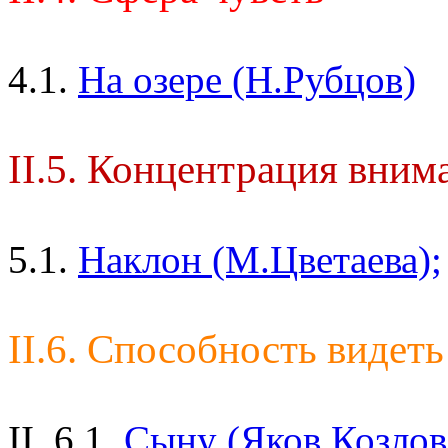
4.1.
На озере (Н.Рубцов)
II.5. Концентрация вним
5.1.
Наклон (М.Цветаева);
II.6. Способность видеть
II. 6.1.
Сыну (Яков Козлов