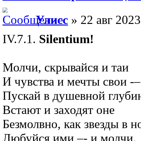
Улисс
» 22 авг 2023
IV.7.1.
Silentium!
Молчи, скрывайся и таи
И чувства и мечты свои -–
Пускай в душевной глуби
Встают и заходят оне
Безмолвно, как звезды в но
Любуйся ими –- и молчи.