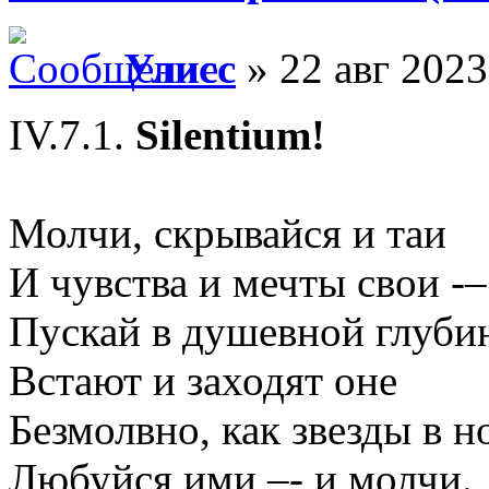
Улисс
» 22 авг 2023
IV.7.1.
Silentium!
Молчи, скрывайся и таи
И чувства и мечты свои -–
Пускай в душевной глуби
Встают и заходят оне
Безмолвно, как звезды в но
Любуйся ими –- и молчи.