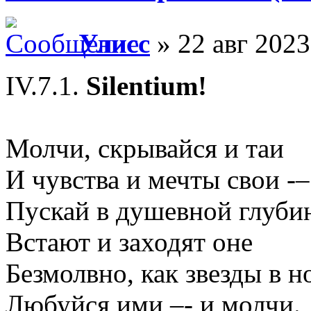
Улисс
» 22 авг 2023
IV.7.1.
Silentium!
Молчи, скрывайся и таи
И чувства и мечты свои -–
Пускай в душевной глуби
Встают и заходят оне
Безмолвно, как звезды в но
Любуйся ими –- и молчи.