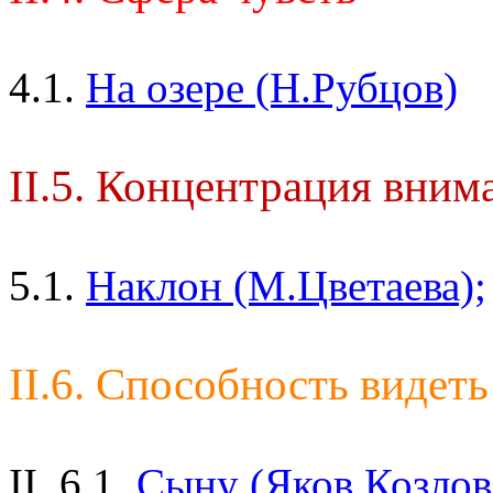
4.1.
На озере (Н.Рубцов)
II.5. Концентрация вним
5.1.
Наклон (М.Цветаева);
II.6. Способность видеть
II. 6.1.
Сыну (Яков Козлов