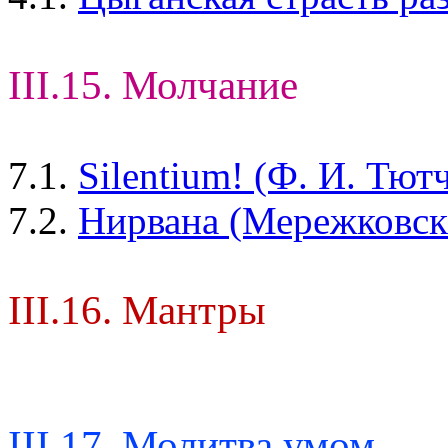
III.15. Молчание
7.1.
Silentium! (Ф. И. Тют
7.2.
Нирвана (Мережковски
III.16. Мантры
III.17. Молитва умом