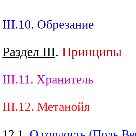
III.10. Обрезание
Раздел III
.
Принципы
III.11. Хранитель
III.12. Метанойя
12.1.
О гордость (Поль Ве