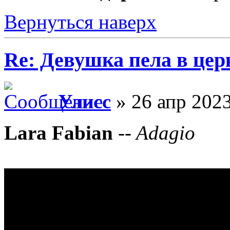
Вернуться наверх
Re: Девушка пела в цер
Улисс
» 26 апр 2023
Lara Fabian
--
Adagio