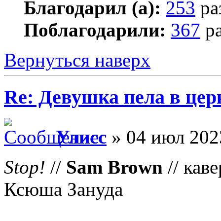
Благодарил (а):
253
ра
Поблагодарили:
367
ра
Вернуться наверх
Re: Девушка пела в цер
Улисс
» 04 июл 202
Stop!
//
Sam Brown
// кав
Ксюша Зануда