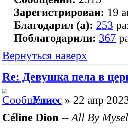
Зарегистрирован:
19 а
Благодарил (а):
253
ра
Поблагодарили:
367
ра
Вернуться наверх
Re: Девушка пела в цер
Улисс
» 22 апр 2023
Céline Dion
--
All By Mysel