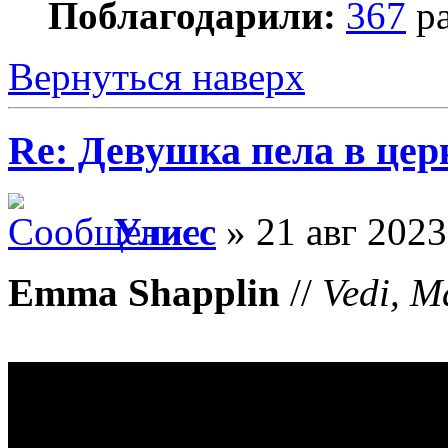
Поблагодарили:
367
ра
Вернуться наверх
Re: Девушка пела в цер
Улисс
» 21 авг 2023
Emma Shapplin
//
Vedi, M