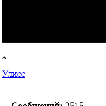
*
Улисс
Сообщений:
2515