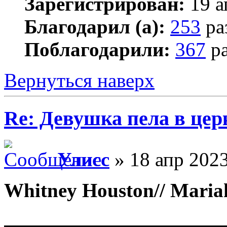
Зарегистрирован:
19 а
Благодарил (а):
253
ра
Поблагодарили:
367
ра
Вернуться наверх
Re: Девушка пела в цер
Улисс
» 18 апр 2023
Whitney Houston// Mari