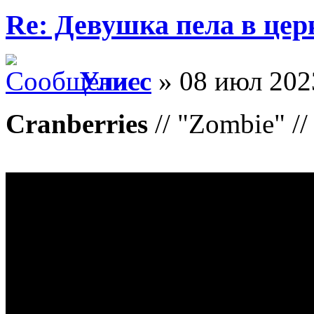
Re: Девушка пела в цер
Улисс
» 08 июл 202
Cranberries
// "Zombie" /