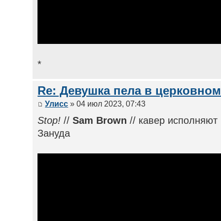
*
Re: Девушка пела в церковном
Улисс
» 04 июл 2023, 07:43
Stop!
//
Sam Brown
// кавер исполняю
Зануда