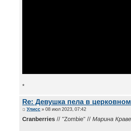
*
Re: Девушка пела в церковном
Улисс
» 08 июл 2023, 07:42
Cranberries
// "Zombie" //
Марина Крав