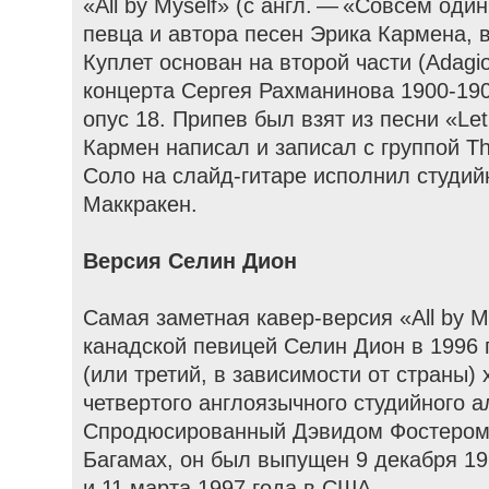
«All by Myself» (с англ. — «Совсем од
певца и автора песен Эрика Кармена, 
Куплет основан на второй части (Adagi
концерта Сергея Рахманинова 1900-190
опус 18. Припев был взят из песни «Let
Кармен написал и записал с группой The
Соло на слайд-гитаре исполнил студий
Маккракен.
Версия Селин Дион
Самая заметная кавер-версия «All by M
канадской певицей Селин Дион в 1996 
(или третий, в зависимости от страны) 
четвертого англоязычного студийного ал
Спродюсированный Дэвидом Фостером 
Багамах, он был выпущен 9 декабря 19
и 11 марта 1997 года в США.