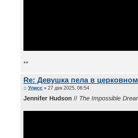
**
Re: Девушка пела в церковном
Улисс
» 27 дек 2025, 06:54
Jennifer Hudson
//
The Impossible Drea