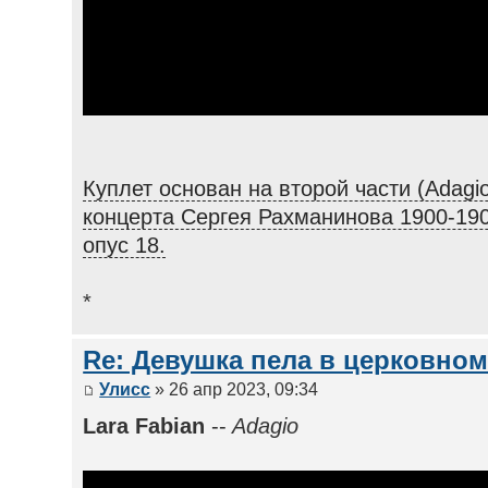
Куплет основан на второй части (Adagi
концерта Сергея Рахманинова 1900-190
опус 18.
*
Re: Девушка пела в церковном
Улисс
» 26 апр 2023, 09:34
Lara Fabian
--
Adagio