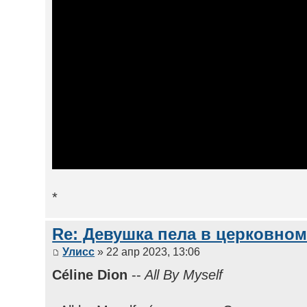
*
Re: Девушка пела в церковном
Улисс
» 22 апр 2023, 13:06
Céline Dion
--
All By Myself