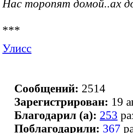
Нас торопят домой..ах д
***
Улисс
Сообщений:
2514
Зарегистрирован:
19 а
Благодарил (а):
253
ра
Поблагодарили:
367
ра