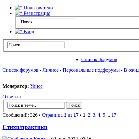
Пользователи
Регистрация
Вход
Список форумов
Список форумов
‹
Личное
‹
Персональные подфорумы
‹
В ожид
Модератор:
Улисс
Ответить
Сообщений: 326 •
Страница
1
из
17
•
1
,
2
,
3
,
4
,
5
...
17
Стихи/практики
Улисс
» 02 июн 2022, 07:16