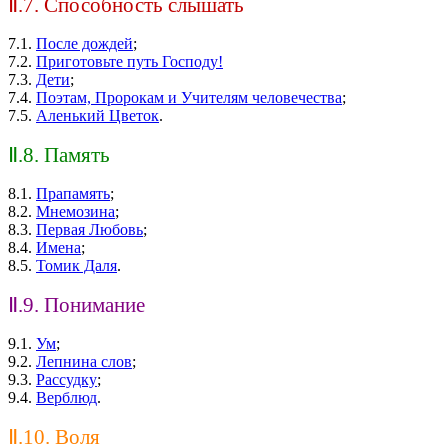
Ⅱ.7. Способность слышать
7.1.
После дождей
;
7.2.
Приготовьте путь Господу!
7.3.
Дети
;
7.4.
Поэтам, Пророкам и Учителям человечества
;
7.5.
Аленький Цветок
.
Ⅱ.8. Память
8.1.
Прапамять
;
8.2.
Мнемозина
;
8.3.
Первая Любовь
;
8.4.
Имена
;
8.5.
Томик Даля
.
Ⅱ.9. Понимание
9.1.
Ум
;
9.2.
Лепнина слов
;
9.3.
Рассудку
;
9.4.
Верблюд
.
Ⅱ.10. Воля