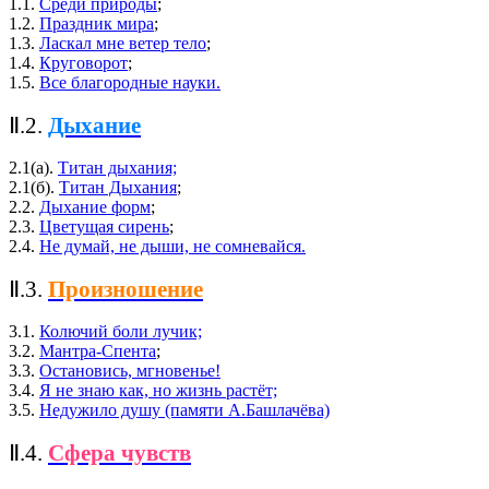
1.1.
Среди природы
;
1.2.
Праздник мира
;
1.3.
Ласкал мне ветер тело
;
1.4.
Круговорот
;
1.5.
Все благородные науки.
Ⅱ.2.
Дыхание
2.1(а).
Титан дыхания;
2.1(б).
Титан Дыхания
;
2.2.
Дыхание форм
;
2.3.
Цветущая сирень
;
2.4.
Не думай, не дыши, не сомневайся.
Ⅱ.3.
Произношение
3.1.
Колючий боли лучик;
3.2.
Мантра-Спента
;
3.3.
Остановись, мгновенье!
3.4.
Я не знаю как, но жизнь растёт;
3.5.
Недужило душу (памяти А.Башлачёва)
Ⅱ.4.
Сфера чувств