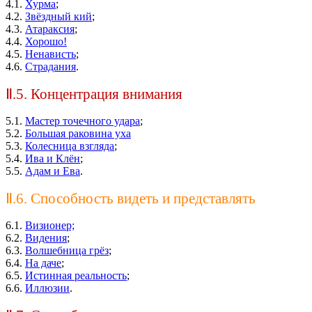
4.1.
Хурма
;
4.2.
Звёздный кий
;
4.3.
Атараксия
;
4.4.
Хорошо!
4.5.
Ненависть
;
4.6.
Страдания
.
Ⅱ.5. Концентрация внимания
5.1.
Мастер точечного удара
;
5.2.
Большая раковина уха
5.3.
Колесница взгляда
;
5.4.
Ива и Клён
;
5.5.
Адам и Ева
.
Ⅱ.6. Способность видеть и представлять
6.1.
Визионер;
6.2.
Видения
;
6.3.
Волшебница грёз
;
6.4.
На даче
;
6.5.
Истинная реальность
;
6.6.
Иллюзии
.