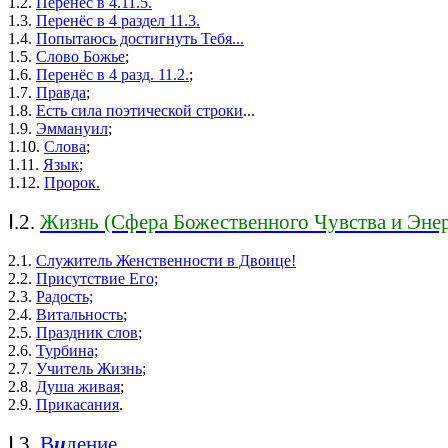
1.2.
Перенёс в 4.11.5.
1.3.
Перенёс в 4 раздел 11.3.
1.4.
Попытаюсь достигнуть Тебя...
1.5.
Слово Божье
;
1.6.
Перенёс в 4 разд. 11.2.
;
1.7.
Правда
;
1.8.
Есть сила поэтической строки
...
1.9.
Эммануил
;
1.10.
Слова
;
1.11.
Язык
;
1.12.
Пророк.
Ⅰ.2.
Жизнь (Сфера Божественного Чувства и Эне
2.1.
Служитель Женственности в Двоице!
2.2.
Присутствие Его;
2.3.
Радость;
2.4.
Витальность
;
2.5.
Праздник слов
;
2.6.
Турбина;
2.7.
Учитель Жизнь
;
2.8.
Душа живая
;
2.9.
Прикасания
.
Ⅰ.3.
В
и
дение