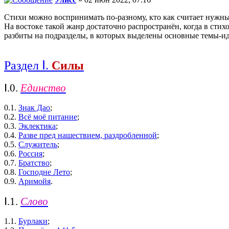
Стихи можно воспринимать по-разному, кто как считает нужны
На востоке такой жанр достаточно распространён, когда в сти
разбиты на подразделы, в которых выделены основные темы-ид
Раздел Ⅰ
.
Силы
Ⅰ.0.
Единство
0.1.
Знак Дао
;
0.2.
Всё моё питание
;
0.3.
Эклектика
;
0.4.
Разве пред нашествием, раздробленной
;
0.5.
Служитель
;
0.6.
Россия
;
0.7.
Братство
;
0.8.
Господне Лето
;
0.9.
Аримойя
.
Ⅰ.1.
Слово
1.1.
Бурлаки
;