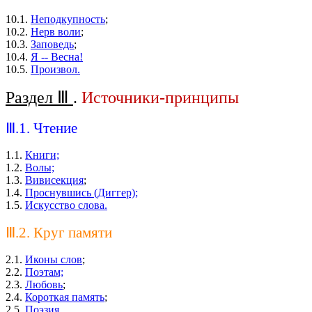
10.1.
Неподкупность
;
10.2.
Нерв воли
;
10.3.
Заповедь
;
10.4.
Я -- Весна!
10.5.
Произвол.
Раздел Ⅲ
.
Источники-принципы
Ⅲ.1. Чтение
1.1.
Книги;
1.2.
Волы;
1.3.
Вивисекция
;
1.4.
Проснувшись (Диггер);
1.5.
Искусство слова.
Ⅲ.2. Круг памяти
2.1.
Иконы слов
;
2.2.
Поэтам;
2.3.
Любовь
;
2.4.
Короткая память
;
2.5.
Поэзия
.