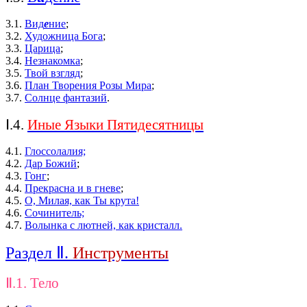
3.1.
Вид
е
ние
;
3.2.
Художница Бога
;
3.3.
Царица
;
3.4.
Незнакомка
;
3.5.
Твой взгляд
;
3.6.
План Творения Розы Мира
;
3.7.
Солнце фантазий
.
Ⅰ.4.
Иные Языки Пятидесятницы
4.1.
Глоссолалия;
4.2.
Дар Божий
;
4.3.
Гонг
;
4.4.
Прекрасна и в гневе
;
4.5.
О, Милая, как Ты крута!
4.6.
Сочинитель;
4.7.
Волынка с лютней, как кристалл.
Раздел Ⅱ
.
Инструменты
Ⅱ.1. Тело