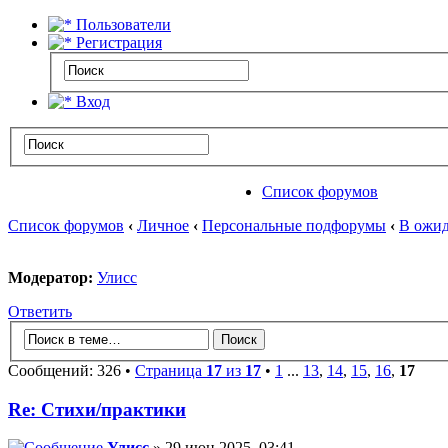
Пользователи
Регистрация
Вход
Список форумов
Список форумов
‹
Личное
‹
Персональные подфорумы
‹
В ожид
Модератор:
Улисс
Ответить
Сообщений: 326 •
Страница
17
из
17
•
1
...
13
,
14
,
15
,
16
,
17
Re: Стихи/практики
Улисс
» 29 июн 2025, 03:41