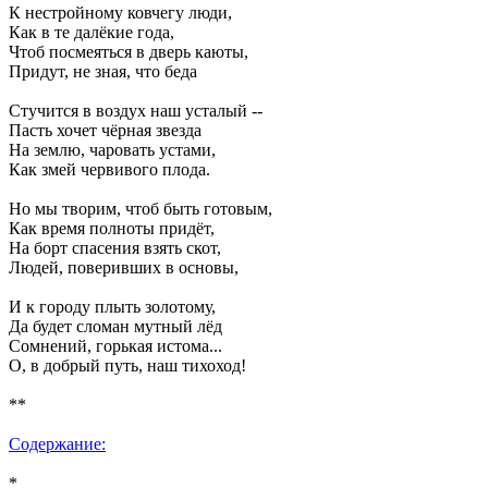
К нестройному ковчегу люди,
Как в те далёкие года,
Чтоб посмеяться в дверь каюты,
Придут, не зная, что беда
Стучится в воздух наш усталый --
Пасть хочет чёрная звезда
На землю, чаровать устами,
Как змей червивого плода.
Но мы творим, чтоб быть готовым,
Как время полноты придёт,
На борт спасения взять скот,
Людей, поверивших в основы,
И к городу плыть золотому,
Да будет сломан мутный лёд
Сомнений, горькая истома...
О, в добрый путь, наш тихоход!
**
Содержание:
*