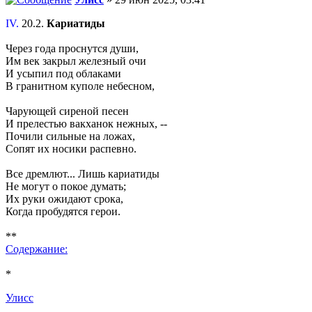
IV.
20.2.
Кариатиды
Через года проснутся души,
Им век закрыл железный очи
И усыпил под облаками
В гранитном куполе небесном,
Чарующей сиреной песен
И прелестью вакханок нежных, --
Почили сильные на ложах,
Сопят их носики распевно.
Все дремлют... Лишь кариатиды
Не могут о покое думать;
Их руки ожидают срока,
Когда пробудятся герои.
**
Содержание:
*
Улисс