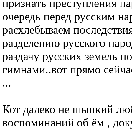
признать преступления па
очередь перед русским на
расхлебываем последстви
разделению русского наро
раздачу русских земель п
гимнами..вот прямо сей
...
Кот далеко не шыпкий люб
воспоминаний об ём , док