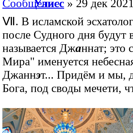
Улисс
» 29 дек 2021
Ⅶ. В исламской эсхатолог
после Судного дня будут 
называется Дж
а
ннат; это 
Мира" именуется небесная
Джанн
э
т... Придём и мы
Бога, под своды мечети, ч