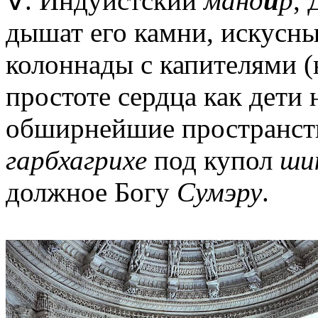
Ⅴ. Индуистский
манд
и
р
,
дышат его камни, искусн
колоннады с капителями (
простоте сердца как дети 
обширнейшие пространст
гарбхагрихе
под купол
ши
должное Богу
Сумэру
.