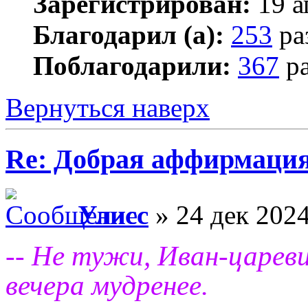
Зарегистрирован:
19 а
Благодарил (а):
253
ра
Поблагодарили:
367
ра
Вернуться наверх
Re: Добрая аффирмация
Улисс
» 24 дек 2024
-- Не тужи, Иван-царев
вечера мудренее.