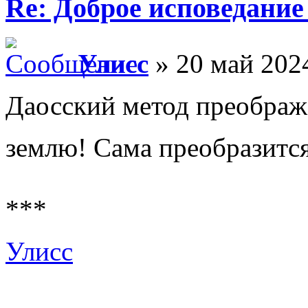
Re: Доброе исповедание
Улисс
» 20 май 2024
Даосский метод преобража
землю! Сама преобразится
***
Улисс