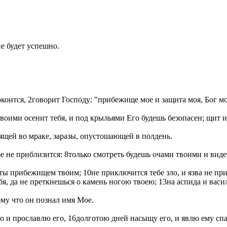
е будет успешно.
ится, 2говорит Господу: "прибежище мое и защита моя, Бог мой
Своими осенит тебя, и под крыльями Его будешь безопасен; щит и
дящей во мраке, заразы, опустошающей в полдень.
ебе не приблизится: 8только смотреть будешь очами твоими и вид
 ты прибежищем твоим; 10не приключится тебе зло, и язва не п
тебя, да не преткнешься о камень ногою твоею; 13на аспида и вас
ому что он познал имя Мое.
го и прославлю его, 16долготою дней насыщу его, и явлю ему сп