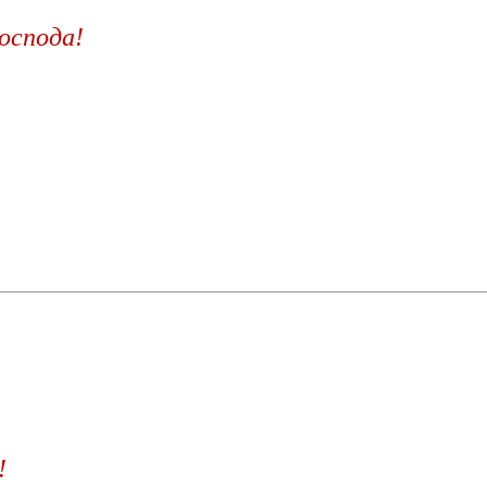
оспода!
!