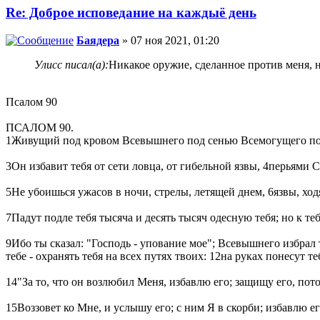
Re: Доброе исповедание на каждыё день
Баядера
» 07 ноя 2021, 01:20
Улисс писал(а):
Никакое оружие, сделанное против меня, н
Псалом 90
ПСАЛОМ 90.
1Живущий под кровом Всевышнего под сенью Всемогущего поко
3Он избавит тебя от сети ловца, от гибельной язвы, 4перьями 
5Не убоишься ужасов в ночи, стрелы, летящей днем, 6язвы, хо
7Падут подле тебя тысяча и десять тысяч одесную тебя; но к т
9Ибо ты сказал: "Господь - упование мое"; Всевышнего избрал
тебе - охранять тебя на всех путях твоих: 12на руках понесут 
14"За то, что он возлюбил Меня, избавлю его; защищу его, пот
15Воззовет ко Мне, и услышу его; с ним Я в скорби; избавлю е