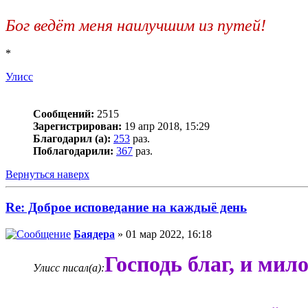
Бог ведёт меня наилучшим из путей!
*
Улисс
Сообщений:
2515
Зарегистрирован:
19 апр 2018, 15:29
Благодарил (а):
253
раз.
Поблагодарили:
367
раз.
Вернуться наверх
Re: Доброе исповедание на каждыё день
Баядера
» 01 мар 2022, 16:18
Господь благ, и мило
Улисс писал(а):