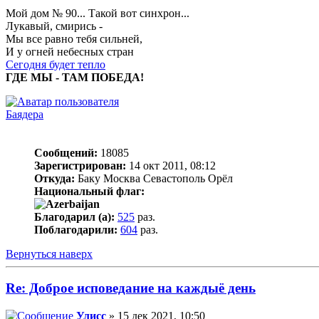
Мой дом № 90... Такой вот синхрон...
Лукавый, смирись -
Мы все равно тебя сильней,
И у огней небесных стран
Сегодня будет тепло
ГДЕ МЫ - ТАМ ПОБЕДА!
Баядера
Сообщений:
18085
Зарегистрирован:
14 окт 2011, 08:12
Откуда:
Баку Москва Севастополь Орёл
Национальный флаг:
Благодарил (а):
525
раз.
Поблагодарили:
604
раз.
Вернуться наверх
Re: Доброе исповедание на каждыё день
Улисс
» 15 дек 2021, 10:50