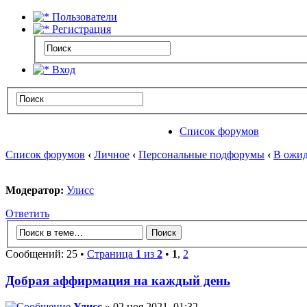
Пользователи
Регистрация
Вход
Список форумов
Список форумов
‹
Личное
‹
Персональные подфорумы
‹
В ожид
Модератор:
Улисс
Ответить
Сообщений: 25 •
Страница
1
из
2
•
1
,
2
Добрая аффирмация на каждый день
Улисс
» 02 ноя 2021, 01:32