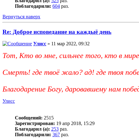
Благодарил (а):
525
раз.
Поблагодарили:
604
раз.
Вернуться наверх
Re: Доброе исповедание на каждыё день
Улисс
» 11 мар 2022, 09:32
Тот, Кто во мне, сильнее того, кто в мире
Смерть! где твоё жало? ад! где твоя поб
Благодарение Богу, даровавшему нам поб
Улисс
Сообщений:
2515
Зарегистрирован:
19 апр 2018, 15:29
Благодарил (а):
253
раз.
Поблагодарили:
367
раз.