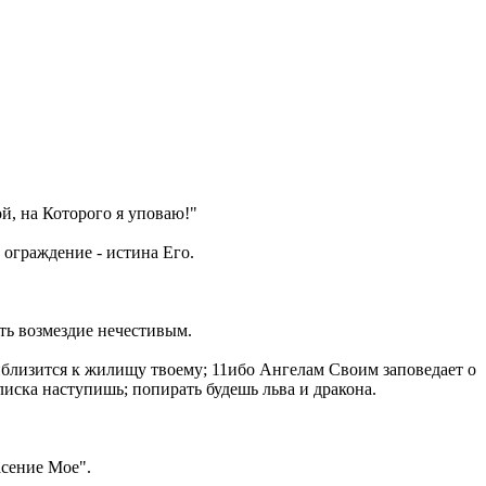
, на Которого я уповаю!"
 ограждение - истина Его.
еть возмездие нечестивым.
риблизится к жилищу твоему; 11ибо Ангелам Своим заповедает о
илиска наступишь; попирать будешь льва и дракона.
асение Мое".