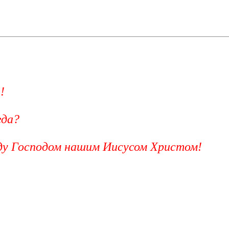
!
еда?
еду Господом нашим Иисусом Христом!