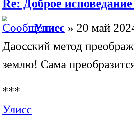
Re: Доброе исповедание
Улисс
» 20 май 2024
Даосский метод преобража
землю! Сама преобразится
***
Улисс