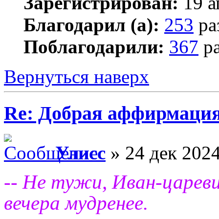
Зарегистрирован:
19 а
Благодарил (а):
253
ра
Поблагодарили:
367
ра
Вернуться наверх
Re: Добрая аффирмация
Улисс
» 24 дек 2024
-- Не тужи, Иван-царев
вечера мудренее.