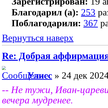
Зарегистрирован:
19 а
Благодарил (а):
253
ра
Поблагодарили:
367
ра
Вернуться наверх
Re: Добрая аффирмация
Улисс
» 24 дек 2024
-- Не тужи, Иван-царев
вечера мудренее.