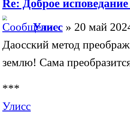
Re: Доброе исповедание
Улисс
» 20 май 2024
Даосский метод преобража
землю! Сама преобразится
***
Улисс