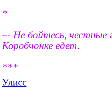
*
–- Не бойтесь, честные 
Коробчонке едет.
***
Улисс