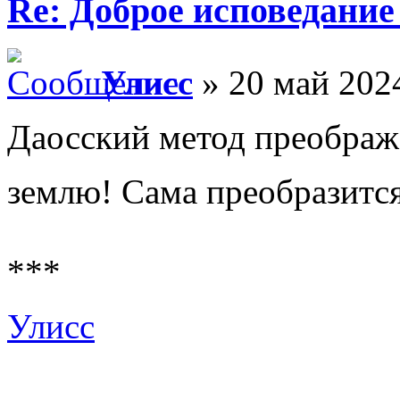
Re: Доброе исповедание
Улисс
» 20 май 2024
Даосский метод преобража
землю! Сама преобразится
***
Улисс