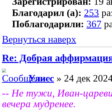
Зарегистрирован:
19 а
Благодарил (а):
253
ра
Поблагодарили:
367
ра
Вернуться наверх
Re: Добрая аффирмация
Улисс
» 24 дек 2024
-- Не тужи, Иван-царев
вечера мудренее.