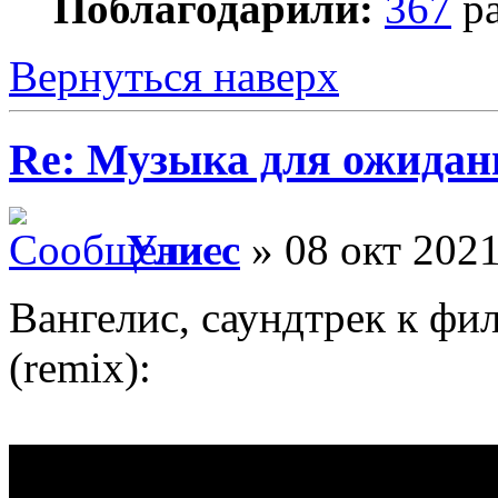
Поблагодарили:
367
ра
Вернуться наверх
Re: Музыка для ожидан
Улисс
» 08 окт 2021
Вангелис, саундтрек к ф
(remix):