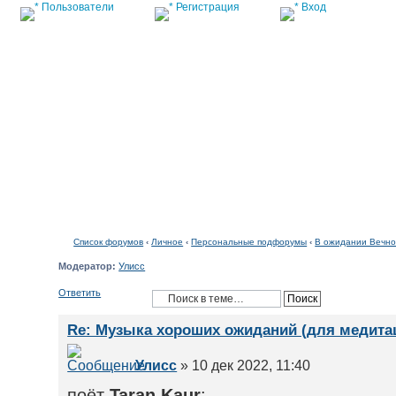
Пользователи
Регистрация
Вход
Список форумов
Список форумов
‹
Личное
‹
Персональные подфорумы
‹
В ожидании Вечно
Модератор:
Улисс
Ответить
Re: Музыка хороших ожиданий (для медита
Улисс
» 10 дек 2022, 11:40
поёт
Tarаn Kaur
: