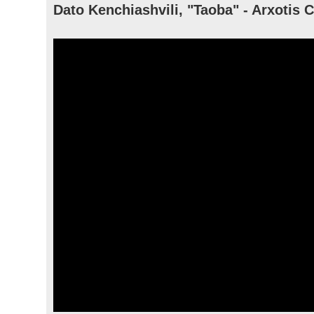
Dato Kenchiashvili, "Taoba" - Arxotis 