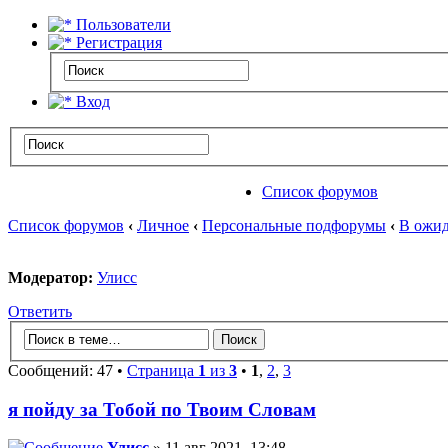
Пользователи
Регистрация
Вход
Список форумов
Список форумов
‹
Личное
‹
Персональные подфорумы
‹
В ожид
Модератор:
Улисс
Ответить
Сообщений: 47 •
Страница
1
из
3
•
1
,
2
,
3
я пойду за Тобой по Твоим Словам
Улисс
» 11 авг 2021, 13:48