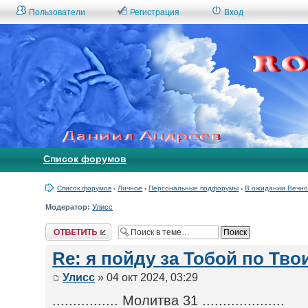
Пользователи
Регистрация
Вход
Список форумов
Список форумов
‹
Личное
‹
Персональные подфорумы
‹
В ожидании Вечно
Модератор:
Улисс
Ответить
Re: я пойду за Тобой по Тв
Улисс
» 04 окт 2024, 03:29
................ Молитва 31 ....................