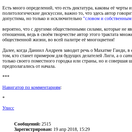
Есть много определений, что есть диктатура, каковы её черты 
политологические дискуссии, важно то, что здесь автор говор
допустима, но только и исключительно
"словом и собственным
вероятно, что с другими общественными силами, которые не я
отношения, ведь в своём творчестве автор этого трактата мно
общественной жизни, во всей палитре её многоцветия!
Далее, когда Даниил Андреев заводит речь о Махатме Ганди, в 
том, кто станет примером для будущих делателей Лиги, а о
сат
только своего поместного городка или страны, но и совершая
предполагались от начала.
***
Навигатор по комментариям
:
*
Улисс
Сообщений:
2515
Зарегистрирован:
19 апр 2018, 15:29