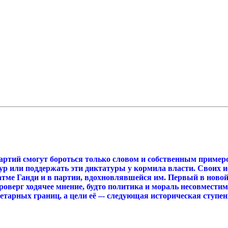
 партий смогут бороться только словом и собственным пример
тур или поддержать эти диктатуры у кормила власти. Своих 
ме Ганди и в партии, вдохновлявшейся им. Первый в новой 
проверг ходячее мнение, будто политика и мораль несовмест
тарных границ, а цели её –- следующая историческая ступень