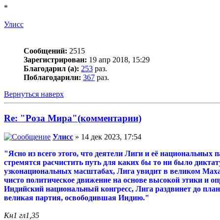
*
Улисс
Сообщений:
2515
Зарегистрирован:
19 апр 2018, 15:29
Благодарил (а):
253
раз.
Поблагодарили:
367
раз.
Вернуться наверх
Re: "Роза Мира"(комментарии)
Улисс
» 14 дек 2023, 17:54
"Ясно из всего этого, что деятели Лиги и её национальных
стремятся расчистить путь для каких бы то ни было дикта
узконациональных масштабах, Лига увидит в великом Махат
чисто политическое движение на основе высокой этики и о
Индийский национальный конгресс, Лига раздвинет до плане
великая партия, освободившая Индию."
Кн1 гл1,35