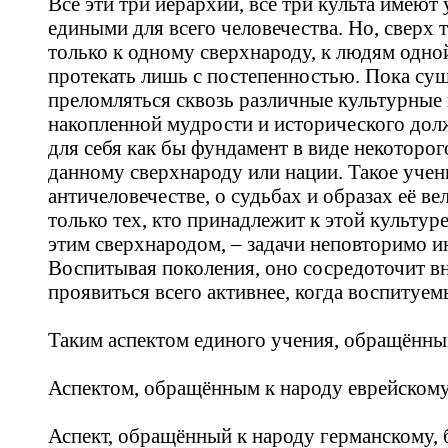
Все эти три иерархии, все три культа имею
едиными для всего человечества. Но, сверх
только к одному сверхнароду, к людям одно
протекать лишь с постепенностью. Пока сущ
преломляться сквозь различные культурные 
накопленной мудрости и исторического долж
для себя как бы фундамент в виде некоторо
данному сверхнароду или нации. Такое учение
античеловечестве, о судьбах и образах её ве
только тех, кто принадлежит к этой культур
этим сверхнародом, – задачи неповторимо и
Воспитывая поколения, оно сосредоточит в
проявиться всего активнее, когда воспитуе
Таким аспектом единого учения, обращённы
Аспектом, обращённым к народу еврейскому,
Аспект, обращённый к народу германскому, 