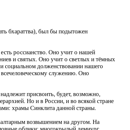
ать бхараттва), был бы подытожен
 есть россианство. Оно учит о нашей
ниев и святых. Оно учит о светлых и тёмных
м и социальном долженствовании нашего
к всечеловеческому служению. Оно
 надлежит присвоить, будет, возможно,
рархией. Но и в России, и во всякой стране
онами: храмы Синклита данной страны.
с алтарным возвышением на другом. На
словные облики: многокрылый демиург