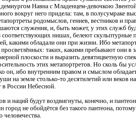
я демиургом Навна с Младенцем-девочкою Звентой
зного вокруг него придела: там, в полусумраке в
етапортреты родомыслов, гениев, вестников и пр
шаются служения, и, быть может, у этих служб бу
 в соответствующих нишах, белеют скульптурные
дей, какими обладали они при жизни. Ибо метапор
 просветлённых: таких, какими пребывают они в 
мерной плоскости и выразить девятицветную спе
осительность этих метапортретов. Но сколь бы ус
о он, ибо внутренним правом и смыслом обладает 
ши на земле столько-то десятилетий или веков на
 в России Небесной.
в и наций будут воздвигнуты, конечно, и пантео
 город не обойдётся без такого пантеона, потому
о человечества.