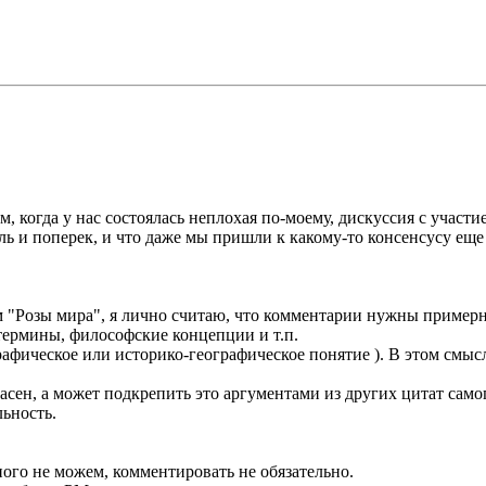
м, когда у нас состоялась неплохая по-моему, дискуссия с участ
ль и поперек, и что даже мы пришли к какому-то консенсусу еще 
 "Розы мира", я лично считаю, что комментарии нужны примерно
термины, философские концепции и т.п.
ографическое или историко-географическое понятие ). В этом см
гласен, а может подкрепить это аргументами из других цитат сам
льность.
нного не можем, комментировать не обязательно.