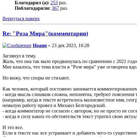
Благодарил (а):
253
раз.
Поблагодарили:
367
раз.
Вернуться наверх
Re: "Роза Мира"(комментарии)
Иоанн
» 23 дек 2023, 16:28
Заглянул в тему.
Жаль, что она так мало продвинулась по сравнению с 2021 годо
Мне казалось, что тема власти в "Розе мира" уже оговорена вдо
Но вижу, что споры не стихают.
Как человек, который постоянно занимается комментированием
- когда мысль слишком сложна, непонятна, требуют пояснения 
(например, когда в тексте встретилось малоизвестное имя, ге
немалую работу провел и Михаил Белгородский.
- когда комментатор не согласен с автором, но не просто не со
- когда в силу каких-то обстоятельств текст утратил свою актуа
И это все.
Если в тексте нас все устраивает и добавить чего-то существе