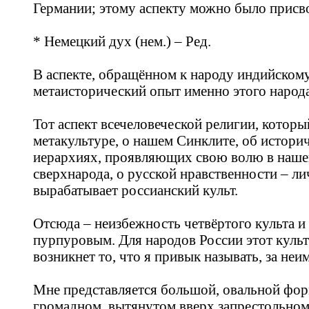
Германии; этому аспекту можно было присв
* Немецкий дух (нем.) – Ред.
В аспекте, обращённом к народу индийскому
метаисторический опыт именно этого народа
Тот аспект всечеловеческой религии, которы
метакультуре, о нашем Синклите, об историч
иерархиях, проявляющих свою волю в нашей
сверхнарода, о русской нравственности – л
вырабатывает россианский культ.
Отсюда – неизбежность четвёртого культа и
пурпуровым. Для народов России этот культ 
возникнет то, что я привык называть, за не
Мне представляется большой, овальной форм
громадном, вытянутом вверх запрестольном