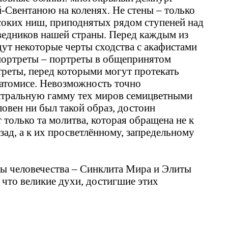
-Свентаною на коленях. Не стены – только
ысоких ниш, приподнятых рядом ступеней над
аведников нашей страны. Перед каждым из
дут некоторые черты сходства с акафистами
 портреты – портреты в общепринятом
треты, перед которыми могут протекать
затомисе. Невозможность точно
ктральную гамму тех миров семицветными
ловен ни был такой образ, достоин
только та молитва, которая обращена не к
зад, а к их просветлённому, запредельному
ны человечества – Синклита Мира и Элиты
 что великие духи, достигшие этих