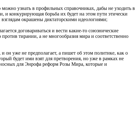
то можно узнать в профильных справочниках, дабы не уходить в
ги, и конкурирующая борьба их будет на этом пути этически
м взглядам окрашены диктаторскими идеологиями;
гается договариваться и вести какие-то союзнические
о против тирании, а не многообразия мира и соответственно
и он уже не предполагает, а пишет об этом политике, как о
орый будет ими взят для претворения, но уже в рамках не
боносных для Энрофа реформ Розы Мира, которые и