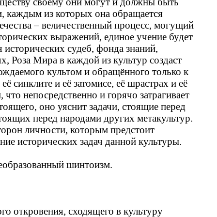
существу своему они могут и должны быть
ми, каждым из которых она обращается
вечества – величественный процесс, могущий
торических выражений, единое учение будет
 исторических судеб, фонда знаний,
, Роза Мира в каждой из культур создаст
вождаемого культом и обращённого только к
ё синклите и её затомисе, её шрастрах и её
м, что непосредственно и горячо затрагивает
тоящего, оно уяснит задачи, стоящие перед
стоящих перед народами других метакультур.
торон личности, которым предстоит
ние исторических задач данной культуры.
реобразованный шинтоизм.
го откровения, сходящего в культуру