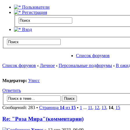
Пользователи
Регистрация
Вход
Список форумов
Список форумов
‹
Личное
‹
Персональные подфорумы
‹
В ожид
Модератор:
Улисс
Ответить
Сообщений: 283 •
Страница
14
из
15
•
1
...
11
,
12
,
13
,
14
,
15
Re: "Роза Мира"(комментарии)
Улисс
» 12 сен 2023, 06:09