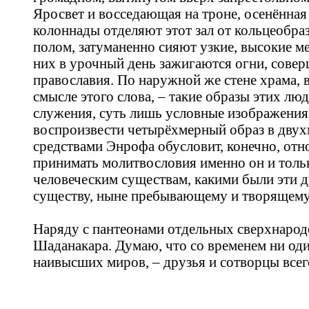
Яросвет и восседающая на троне, осенённа
колоннады отделяют этот зал от кольцеобра
полом, затуманенно сияют узкие, высокие м
них в урочный день зажигаются огни, совер
православия. По наружной же стене храма,
смысле этого слова, – такие образы этих лю
служения, суть лишь условные изображения
воспроизвести четырёхмерный образ в двух
средствами Энрофа обусловит, конечно, отн
принимать молитвословия именно он и тольк
человеческим существам, какими были эти ду
существу, ныне пребывающему и творящему
Наряду с пантеонами отдельных сверхнародо
Шаданакара. Думаю, что со временем ни один
наивысших миров, – друзья и сотворцы всег