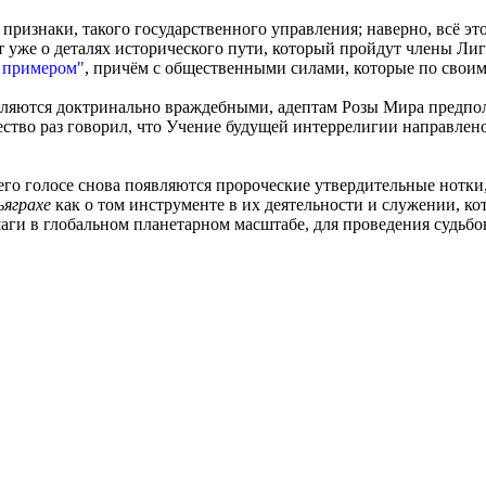
и признаки, такого государственного управления; наверно, всё э
ит уже о деталях исторического пути, который пройдут члены Ли
 примером"
, причём с общественными силами, которые по свои
вляются доктринально враждебными, адептам Розы Мира предпола
жество раз говорил, что Учение будущей интеррелигии направлен
его голосе снова появляются пророческие утвердительные нотки, 
ьяграхе
как о том инструменте в их деятельности и служении, кот
 шаги в глобальном планетарном масштабе, для проведения судь