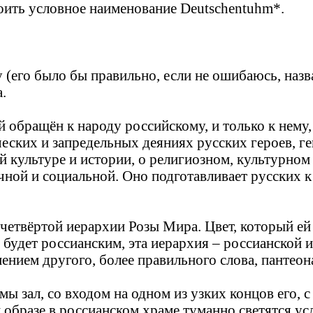
оить условное наименование Deutschentuhm*.
 (его было бы правильно, если не ошибаюсь, назв
.
й обращён к народу российскому, и только к нему,
еских и запредельных деяниях русских героев, ге
 культуре и истории, о религиозном, культурно
ичной и социальной. Оно подготавливает русских 
 четвёртой иерархии Розы Мира. Цвет, который ей
будет россианским, эта иерархия – россианской ие
имением другого, более правильного слова, панте
ы зал, со входом на одном из узких концов его, 
 образе в россианском храме туманно светятся у