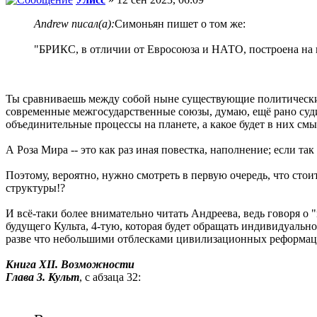
Andrew писал(а):
Симоньян пишет о том же:
"БРИКС, в отличии от Евросоюза и НАТО, построена на 
Ты сравниваешь между собой ныне существующие политические 
современные межгосударственные союзы, думаю, ещё рано судит
объединительные процессы на планете, а какое будет в них смы
А Роза Мира -- это как раз иная повестка, наполнение; если т
Поэтому, вероятно, нужно смотреть в первую очередь, что стои
структуры!?
И всё-таки более внимательно читать Андреева, ведь говоря 
будущего Культа, 4-тую, которая будет обращать индивидуально
разве что небольшими отблесками цивилизационных реформаци
Книга XII. Возможности
Глава 3. Культ
, с абзаца 32: