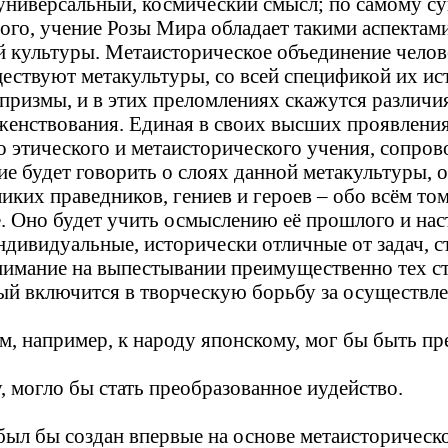
т универсальный, космический смысл; по самому 
 того, учение Розы Мира обладает такими аспекта
й культуры. Метаисторическое объединение чело
ествуют метакультуры, со всей спецификой их ис
призмы, и в этих преломлениях скажутся различия
енствования. Единая в своих высших проявлениях
го этического и метаисторического учения, сопро
 будет говорить о слоях данной метакультуры, о е
ликих праведников, гениев и героев – обо всём то
е. Оно будет учить осмыслению её прошлого и нас
ндивидуальные, исторически отличные от задач, 
нимание на выпестывании преимущественно тех с
мый включится в творческую борьбу за осуществле
м, например, к народу японскому, мог бы быть п
 могло бы стать преобразованное иудейство.
был бы создан впервые на основе метаисторическо