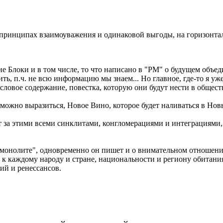
принципах взаимоуважения и одинаковой выгоды, на горизонталь
Блоки и в том числе, то что написано в "РМ" о будущем объеди
ь, п.ч. не всю информацию мы знаем... Но главное, где-то я уж
словое содержание, повестка, которую они будут нести в общест
ак можно выразиться, Новое Вино, которое будет наливаться в Но
т за этими всеми синклитами, конгломерациями и интеграциями, 
о "монолите", одновременно он пишет и о внимательном отношен
 к каждому народу и стране, национальности и региону обитания
й и ренессансов.