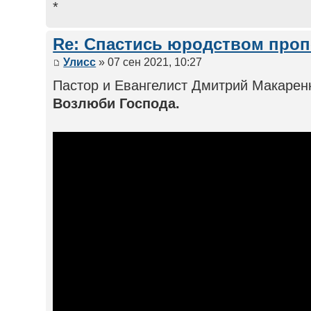
*
Re: Спастись юродством про
Улисс
» 07 сен 2021, 10:27
Пастор и Евангелист Дмитрий Макаренк
Возлюби Господа.