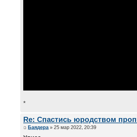
*
Re: Спастись юродством про
Баядера
» 25 мар 2022, 20:39