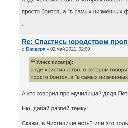
просто боится, а "в самых низменных
*
Re: Спастись юродством про
Баядера
» 02 май 2021, 02:00
Улисс писал(а):
а где христианство, о котором говори
просто боится, а "в самых низменны
А кто говорил про мучилища? дядя Пет
Ню, давай развей темку!
Скажи, а Чистилище есть? или это толь