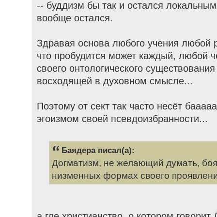
-- буддизм бы так и остался локальны
вообще остался.
Здравая основа любого учения любой р
что пробудится может каждый, любой ч
своего онтологического существования
восходящей в духовном смысле...
Поэтому от сект так часто несёт бааа
эгоизмом своей псевдоизбранности...
Баядера писал(а):
Догматизм, не желающий думать, бо
низменных формах своего проявлени
а где христианство, о котором говорит 