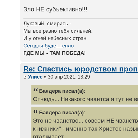
Зло НЕ субъективно!!!
Лукавый, смирись -
Мы все равно тебя сильней,
И у огней небесных стран
Сегодня будет тепло
ГДЕ МЫ - ТАМ ПОБЕДА!
Re: Спастись юродством про
Улисс
» 30 апр 2021, 13:29
Баядера писал(а):
Отнюдь... Никакого чвантса я тут не в
Баядера писал(а):
Это не чванство... совсем НЕ чванст
книжники" - именно так Христос назыв
вталкивает...