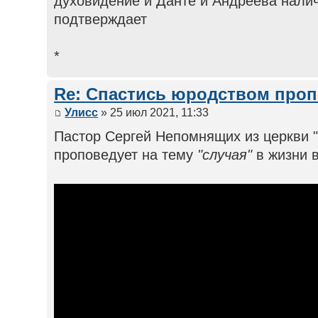
духовидение и Данте и Андреева нали
подтверждает
*
Re: Спастись юродством про
Улисс
» 25 июл 2021, 11:33
Пастор Сергей Непомнящих из церкви 
проповедует на тему
"случая"
в жизни 