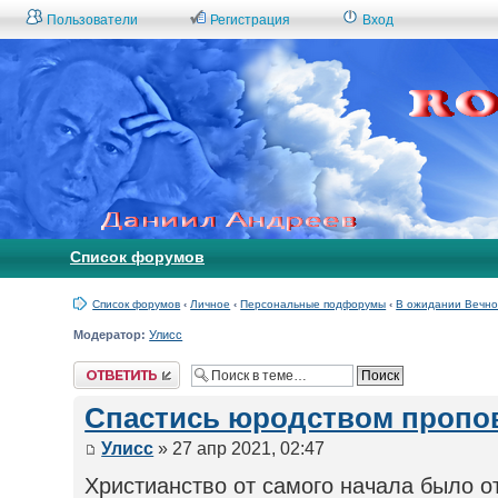
Пользователи
Регистрация
Вход
Список форумов
Список форумов
‹
Личное
‹
Персональные подфорумы
‹
В ожидании Вечно
Модератор:
Улисс
Ответить
Спастись юродством пропо
Улисс
» 27 апр 2021, 02:47
Христианство от самого начала было о