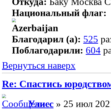
Откуда:
Баку Москва С
Национальный флаг:
Благодарил (а):
525
ра
Поблагодарили:
604
ра
Вернуться наверх
Re: Спастись юродство
Улисс
» 25 июл 202