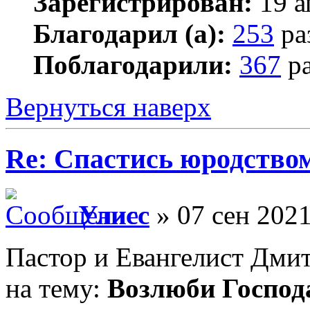
Зарегистрирован:
19 а
Благодарил (а):
253
ра
Поблагодарили:
367
ра
Вернуться наверх
Re: Спастись юродство
Улисс
» 07 сен 2021
Пастор и Евангелист Дми
на тему:
Возлюби Господ