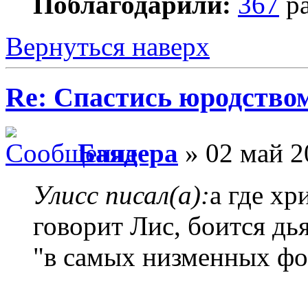
Поблагодарили:
367
ра
Вернуться наверх
Re: Спастись юродство
Баядера
» 02 май 2
Улисс писал(а):
а где хр
говорит Лис, боится дья
"в самых низменных фо