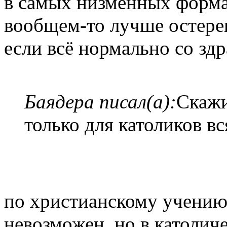
в самых низменных формах
вообщем-то лучше остерег
если всё нормально со здр
Баядера писал(а):
Скажи
только для католиков в
по христианскому учению
невозможен, но в католич