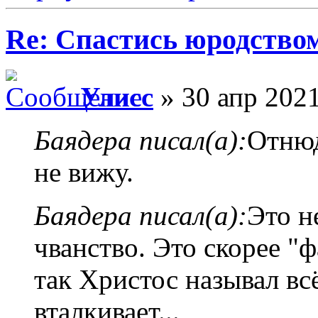
Re: Спастись юродство
Улисс
» 30 апр 2021
Баядера писал(а):
Отнюд
не вижу.
Баядера писал(а):
Это н
чванство. Это скорее "
так Христос называл всё
вталкивает...