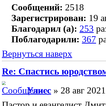
Сообщений:
2518
Зарегистрирован:
19 а
Благодарил (а):
253
ра
Поблагодарили:
367
ра
Вернуться наверх
Re: Спастись юродство
Улисс
» 28 авг 2021
Пастор и евангелист Дми