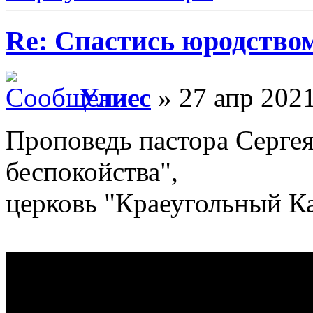
Re: Спастись юродство
Улисс
» 27 апр 2021
Проповедь пастора Серг
беспокойства",
церковь "Краеугольный К