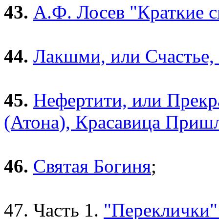
43.
А.Ф. Лосев "Краткие с
44.
Лакшми, или Счастье, 
45.
Нефертити, или Прекр
(Атона), Красавица Приш
46.
Святая Богиня
;
47. Часть 1.
"Переклички" 