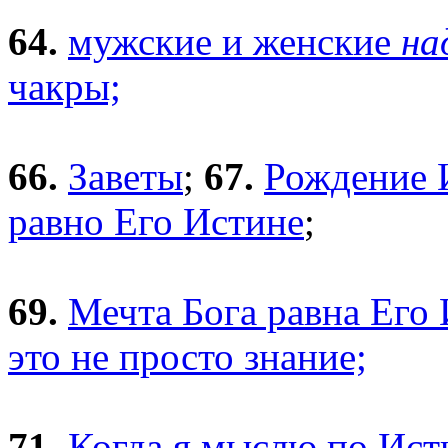
64.
мужские и женские
на
чакры;
66.
Заветы
;
67.
Рождение 
равно Его Истине
;
69.
Мечта Бога равна Его
это не просто знание;
71.
Когда я мыслю по Ист