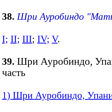
38.
Шри Ауробиндо "Мат
I;
II;
III
;
IV;
V
.
Шри Ауробиндо, Упан
39.
часть
1) Шри Ауробиндо, Упани