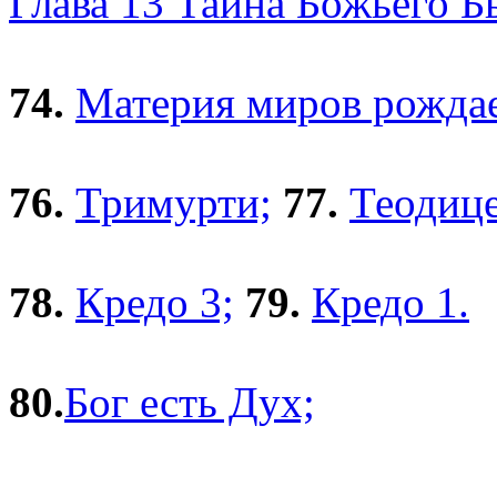
Глава 13 Тайна Божьего Б
74.
Материя миров рожда
76.
Тримурти;
77.
Теодице
78.
Кредо 3;
79.
Кредо 1.
80.
Бог есть Дух;