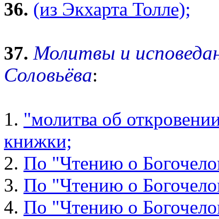
36.
(из Экхарта Толле);
Молитвы и исповеда
37.
Соловьёва
:
1.
"молитва об откровении
книжки;
2.
По "Чтению о Богочело
3.
По "Чтению о Богочело
4.
По "Чтению о Богочелов