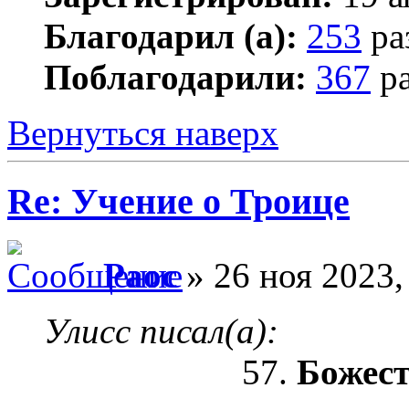
Благодарил (а):
253
ра
Поблагодарили:
367
ра
Вернуться наверх
Re: Учение о Троице
Раос
» 26 ноя 2023,
Улисс писал(а):
57.
Божес