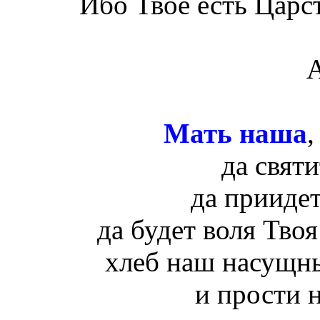
Ибо Твоё есть Царст
Мать наша
,
да святи
да приидет
да будет воля Твоя
хлеб наш насущны
и прости 