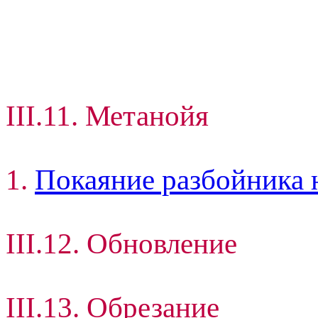
III.11. Метанойя
1.
Покаяние разбойника 
III.12. Обновление
III.13. Обрезание