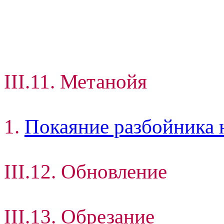
III.11. Метанойя
1.
Покаяние разбойника 
III.12. Обновление
III.13. Обрезание