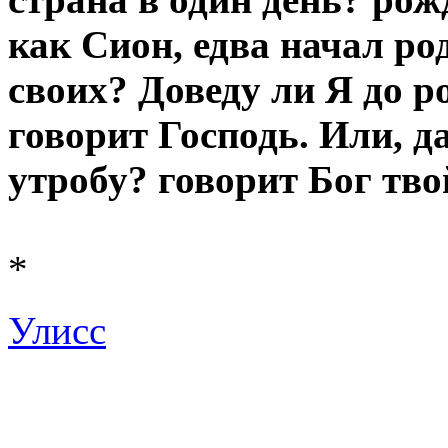
как Сион, едва начал р
своих? Доведу ли Я до р
говорит Господь. Или, д
утробу? говорит Бог тво
*
Улисс