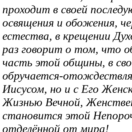
проходит в своей послед
освящения и обожения, ч
естества, в крещении Ду
раз говорит о том, что о
часть этой общины, в св
обручается-отождествляе
Иисусом, но и с Его Жен
Жизнью Вечной, Женствен
становится этой Непороч
отделённой от мира!