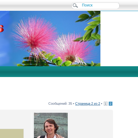
Сообщений: 35 •
Страница
2
из
2
•
1
2