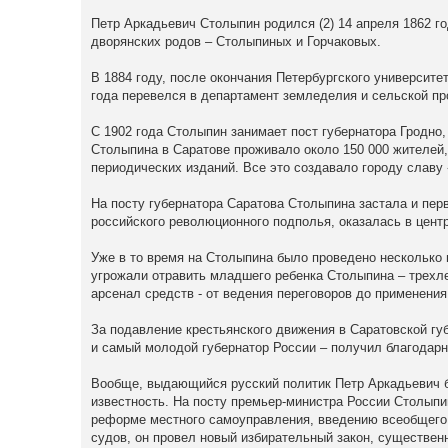
Петр Аркадьевич Столыпин родился (2) 14 апреля 1862 г
дворянских родов – Столыпиных и Горчаковых.
В 1884 году, после окончания Петербургского университе
года перевелся в департамент земледелия и сельской п
С 1902 года Столыпин занимает пост губернатора Гродно,
Столыпина в Саратове проживало около 150 000 жителей, 
периодических изданий. Все это создавало городу славу
На посту губернатора Саратова Столыпина застала и перв
российского революционного подполья, оказалась в цент
Уже в то время на Столыпина было проведено несколько 
угрожали отравить младшего ребенка Столыпина – трехл
арсенал средств - от ведения переговоров до применения
За подавление крестьянского движения в Саратовской гу
и самый молодой губернатор России – получил благодарн
Вообще, выдающийся русский политик Петр Аркадьевич 
известность. На посту премьер-министра России Столыпи
реформе местного самоуправления, введению всеобщего 
судов, он провел новый избирательный закон, существен