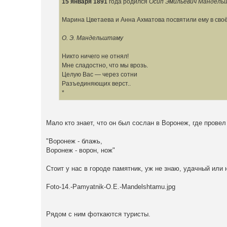
15 января 1891
года родился
Осип Эмильевич Мандел
Марина Цветаева и Анна Ахматова посвятили ему в своё
О. Э. Мандельштаму
Никто ничего не отнял!
Мне сладостно, что мы врозь.
Целую Вас — через сотни
Разъединяющих верст..
*
Мало кто знает, что он был сослан в Воронеж, где провел 
"Воронеж - блажь,
Воронеж - ворон, нож"
Стоит у нас в городе памятник, уж не знаю, удачный или н
Foto-14.-Pamyatnik-O.E.-Mandelshtamu.jpg
Рядом с ним фоткаются туристы.