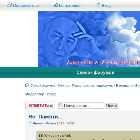
Пользователи
Регистрация
Вход
Список форумов
Список форумов
‹
Личное
‹
Персональные подфорумы
‹
В ожидании Ве
Модератор:
Улисс
Ответить
Re: Памяти...
Иоанн
» 04 янв 2023, 14:51
Улисс писал(а):