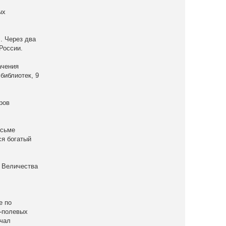
ых
. Через два
России.
ачения
библиотек, 9
ров
исьме
ся богатый
о Величества
е по
о-полевых
ачал