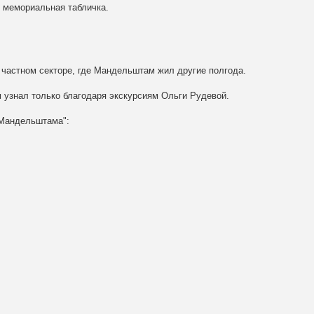
т мемориальная табличка.
в частном секторе, где Мандельштам жил другие полгода.
м узнал только благодаря экскурсиям Ольги Рудевой.
 Мандельштама":