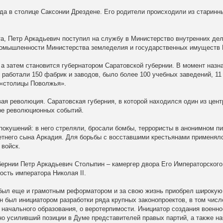
ода в столице Саксонии Дрездене. Его родители происходили из старинн
та, Петр Аркадьевич поступил на службу в Министерство внутренних дел
ромышленности Министерства земледелия и государственных имуществ 
 а затем становится губернатором Саратовской губернии. В момент назн
работали 150 фабрик и заводов, было более 100 учебных заведений, 11 
 «столицы Поволжья».
ая революция. Саратовская губерния, в которой находился один из цент
ре революционных событий.
покушений: в него стреляли, бросали бомбы, террористы в анонимном п
етнего сына Аркадия. Для борьбы с восставшими крестьянами применял
 войск.
бернии Петр Аркадьевич Столыпин – камергер двора Его Императорског
ость императора Николая II.
был еще и грамотным реформатором и за свою жизнь приобрел широкую
н был инициатором разработки ряда крупных законопроектов, в том числ
начального образования, о веротерпимости. Инициатор создания военн
но усиливший позиции в Думе представителей правых партий, а также н