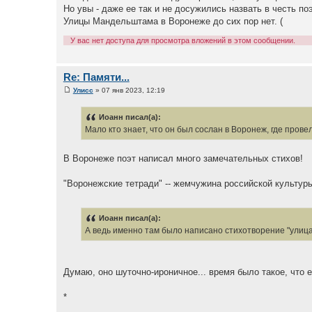
Но увы - даже ее так и не досужились назвать в честь поэ
Улицы Мандельштама в Воронеже до сих пор нет. (
У вас нет доступа для просмотра вложений в этом сообщении.
Re: Памяти...
Улисс
» 07 янв 2023, 12:19
Иоанн писал(а):
Мало кто знает, что он был сослан в Воронеж, где провел
В Воронеже поэт написал много замечательных стихов!
"Воронежские тетради" -- жемчужина российской культур
Иоанн писал(а):
А ведь именно там было написано стихотворение "улиц
Думаю, оно шуточно-ироничное... время было такое, что 
*