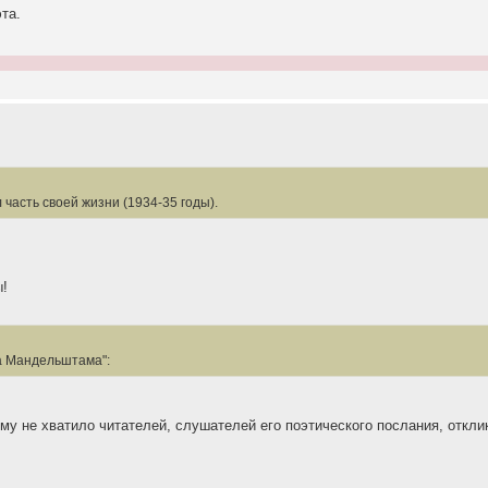
та.
 часть своей жизни (1934-35 годы).
ы!
а Мандельштама":
ему не хватило читателей, слушателей его поэтического послания, откли