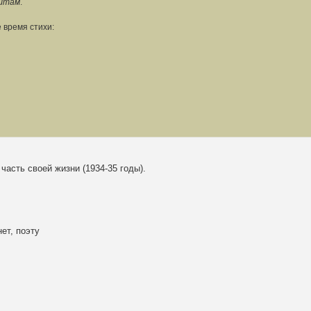
ьштам
.
 время стихи:
часть своей жизни (1934-35 годы).
ет, поэту