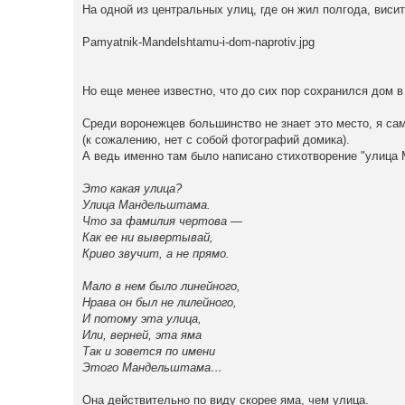
На одной из центральных улиц, где он жил полгода, виси
Pamyatnik-Mandelshtamu-i-dom-naprotiv.jpg
Но еще менее известно, что до сих пор сохранился дом 
Среди воронежцев большинство не знает это место, я са
(к сожалению, нет с собой фотографий домика).
А ведь именно там было написано стихотворение "улица
Это какая улица?
Улица Мандельштама.
Что за фамилия чертова —
Как ее ни вывертывай,
Криво звучит, а не прямо.
Мало в нем было линейного,
Нрава он был не лилейного,
И потому эта улица,
Или, верней, эта яма
Так и зовется по имени
Этого Мандельштама…
Она действительно по виду скорее яма, чем улица.