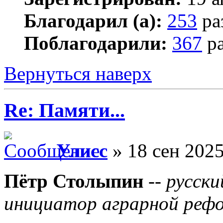
Благодарил (а):
253
ра
Поблагодарили:
367
ра
Вернуться наверх
Re: Памяти...
Улисс
» 18 сен 2025
Пётр Столыпин
--
русски
инициатор аграрной реф