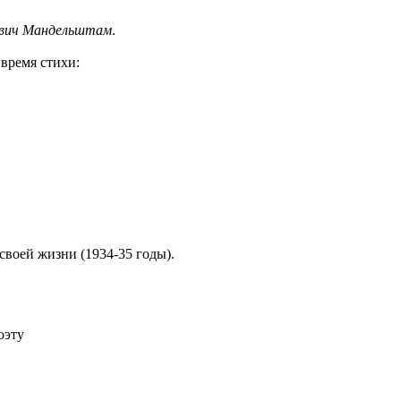
евич Мандельштам
.
время стихи:
 своей жизни (1934-35 годы).
оэту