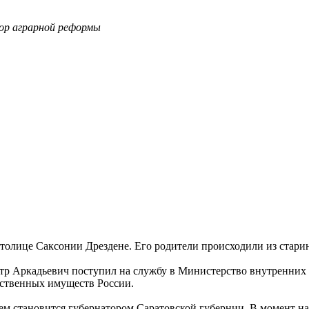
тор аграрной реформы
 столице Саксонии Дрездене. Его родители происходили из ста
етр Аркадьевич поступил на службу в Министерство внутренних д
рственных имуществ России.
тем становится губернатором Саратовской губернии. В момент н