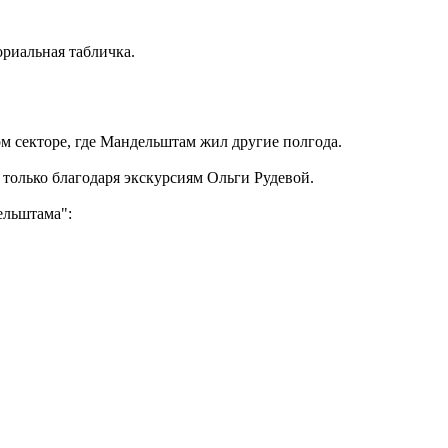
ориальная табличка.
ом секторе, где Мандельштам жил другие полгода.
 только благодаря экскурсиям Ольги Рудевой.
ельштама":