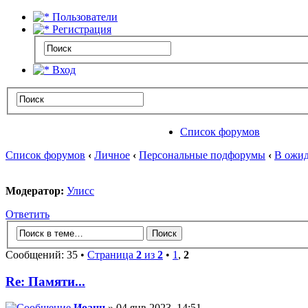
Пользователи
Регистрация
Вход
Список форумов
Список форумов
‹
Личное
‹
Персональные подфорумы
‹
В ожид
Модератор:
Улисс
Ответить
Сообщений: 35 •
Страница
2
из
2
•
1
,
2
Re: Памяти...
Иоанн
» 04 янв 2023, 14:51