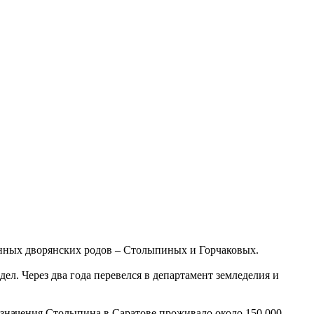
ринных дворянских родов – Столыпиных и Горчаковых.
ел. Через два года перевелся в департамент земледелия и
азначения Столыпина в Саратове проживало около 150 000