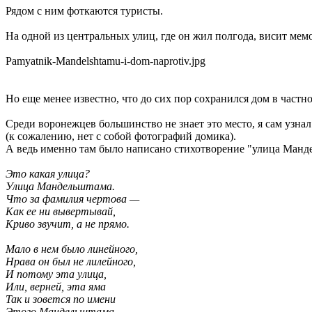
Рядом с ним фоткаются туристы.
На одной из центральных улиц, где он жил полгода, висит мем
Pamyatnik-Mandelshtamu-i-dom-naprotiv.jpg
Но еще менее известно, что до сих пор сохранился дом в частн
Среди воронежцев большинство не знает это место, я сам узнал
(к сожалению, нет с собой фотографий домика).
А ведь именно там было написано стихотворение "улица Манд
Это какая улица?
Улица Мандельштама.
Что за фамилия чертова —
Как ее ни вывертывай,
Криво звучит, а не прямо.
Мало в нем было линейного,
Нрава он был не лилейного,
И потому эта улица,
Или, верней, эта яма
Так и зовется по имени
Этого Мандельштама…